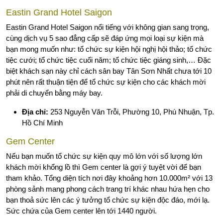
Eastin Grand Hotel Saigon
Eastin Grand Hotel Saigon nổi tiếng với không gian sang trọng,
cùng dịch vụ 5 sao đẳng cấp sẽ đáp ứng mọi loại sự kiện mà
bạn mong muốn như: tổ chức sự kiện hội nghị hội thảo; tổ chức
tiệc cưới; tổ chức tiệc cuối năm; tổ chức tiệc giáng sinh,… Đặc
biệt khách sạn này chỉ cách sân bay Tân Sơn Nhất chưa tới 10
phút nên rất thuận tiện để tổ chức sự kiện cho các khách mời
phải di chuyển bằng máy bay.
Địa chỉ:
253 Nguyễn Văn Trỗi, Phường 10, Phú Nhuận, Tp.
Hồ Chí Minh
Gem Center
Nếu bạn muốn tổ chức sự kiện quy mô lớn với số lượng lớn
khách mời khổng lồ thì Gem center là gợi ý tuyệt vời để bạn
tham khảo. Tổng diện tích nơi đây khoảng hơn 10.000m² với 13
phòng sảnh mang phong cách trang trí khác nhau hứa hẹn cho
bạn thoả sức lên các ý tưởng tổ chức sự kiện độc đáo, mới lạ.
Sức chứa của Gem center lên tới 1440 người.