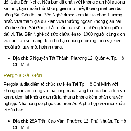
đó là tàu Bến Nghé. Nếu bạn đã chán với không gian hội trường
kín mít, bạn muốn thử không gian mới mẻ, thoáng mát bên bờ
sông Sài Gòn thì tàu Bến Nghé được xem là lựa chọn lí tưởng
nhất. Vừa tham gia sự kiện vừa thưởng ngoạn không gian hai
bên bờ sông Sài Gòn, chắc chắc bạn sẽ có những trải nghiệm
thú vị. Tàu Bến Nghé có sức chứa lên tới 1000 người cùng dịch
vụ cao cấp sẽ mang đến cho bạn nhũng chương trình sự kiện
ngoài trời quy mô, hoành tráng.
Địa chỉ:
5 Nguyễn Tất Thành, Phường 12, Quận 4, Tp. Hồ
Chí Minh
Pergola Sài Gòn
Pergola là địa điểm tổ chức sự kiện Tại Tp. Hồ Chí Minh với
không gian ấm cúng với hai tông màu trang trí chủ đạo là tím và
xanh, đem lại không gian rất lạ nhưng không kém phần chuyên
nghiệp. Nhà hàng có phục các món Âu Á phù hợp với mọi khẩu
vị của bạn.
Địa chỉ:
28A Trần Cao Vân, Phường 12, Phú Nhuận, Tp.Hồ
Chí Minh