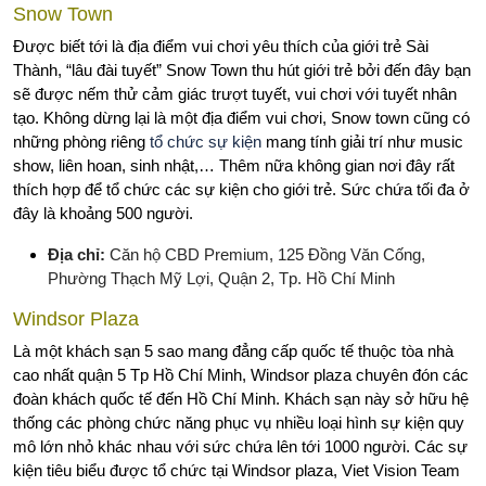
Snow Town
Được biết tới là địa điểm vui chơi yêu thích của giới trẻ Sài
Thành, “lâu đài tuyết” Snow Town thu hút giới trẻ bởi đến đây bạn
sẽ được nếm thử cảm giác trượt tuyết, vui chơi với tuyết nhân
tạo. Không dừng lại là một địa điểm vui chơi, Snow town cũng có
những phòng riêng
tổ chức sự kiện
mang tính giải trí như music
show, liên hoan, sinh nhật,… Thêm nữa không gian nơi đây rất
thích hợp để tổ chức các sự kiện cho giới trẻ. Sức chứa tối đa ở
đây là khoảng 500 người.
Địa chỉ:
Căn hộ CBD Premium, 125 Đồng Văn Cống,
Phường Thạch Mỹ Lợi, Quận 2, Tp. Hồ Chí Minh
Windsor Plaza
Là một khách sạn 5 sao mang đẳng cấp quốc tế thuộc tòa nhà
cao nhất quận 5 Tp Hồ Chí Minh, Windsor plaza chuyên đón các
đoàn khách quốc tế đến Hồ Chí Minh. Khách sạn này sở hữu hệ
thống các phòng chức năng phục vụ nhiều loại hình sự kiện quy
mô lớn nhỏ khác nhau với sức chứa lên tới 1000 người. Các sự
kiện tiêu biểu được tổ chức tại Windsor plaza, Viet Vision Team