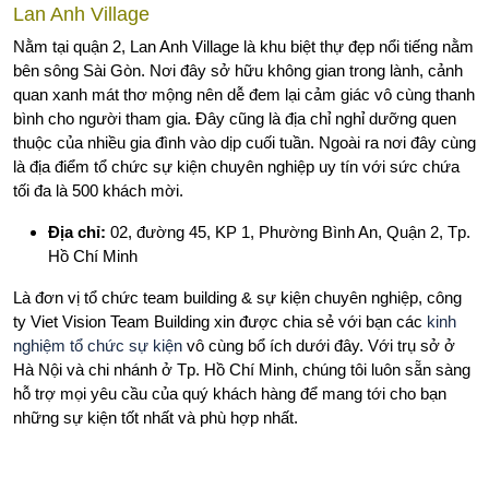
Lan Anh Village
Nằm tại quận 2, Lan Anh Village là khu biệt thự đẹp nổi tiếng nằm
bên sông Sài Gòn. Nơi đây sở hữu không gian trong lành, cảnh
quan xanh mát thơ mộng nên dễ đem lại cảm giác vô cùng thanh
bình cho người tham gia. Đây cũng là địa chỉ nghỉ dưỡng quen
thuộc của nhiều gia đình vào dịp cuối tuần. Ngoài ra nơi đây cùng
là địa điểm tổ chức sự kiện chuyên nghiệp uy tín với sức chứa
tối đa là 500 khách mời.
Địa chỉ:
02, đường 45, KP 1, Phường Bình An, Quận 2, Tp.
Hồ Chí Minh
Là đơn vị tổ chức team building & sự kiện chuyên nghiệp, công
ty Viet Vision Team Building xin được chia sẻ với bạn các
kinh
nghiệm tổ chức sự kiện
vô cùng bổ ích dưới đây. Với trụ sở ở
Hà Nội và chi nhánh ở Tp. Hồ Chí Minh, chúng tôi luôn sẵn sàng
hỗ trợ mọi yêu cầu của quý khách hàng để mang tới cho bạn
những sự kiện tốt nhất và phù hợp nhất.