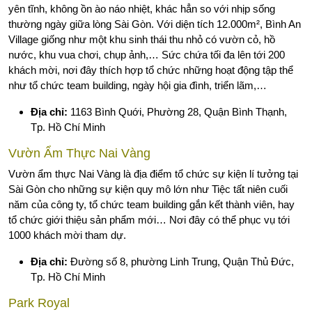
yên tĩnh, không ồn ào náo nhiệt, khác hẳn so với nhịp sống
thường ngày giữa lòng Sài Gòn. Với diện tích 12.000m², Bình An
Village giống như một khu sinh thái thu nhỏ có vườn cỏ, hồ
nước, khu vua chơi, chụp ảnh,… Sức chứa tối đa lên tới 200
khách mời, nơi đây thích hợp tổ chức những hoạt động tập thể
như tổ chức team building, ngày hội gia đình, triển lãm,…
Địa chỉ:
1163 Bình Quới, Phường 28, Quận Bình Thạnh,
Tp. Hồ Chí Minh
Vườn Ẩm Thực Nai Vàng
Vườn ẩm thực Nai Vàng là địa điểm tổ chức sự kiện lí tưởng tại
Sài Gòn cho những sự kiện quy mô lớn như Tiệc tất niên cuối
năm của công ty, tổ chức team building gắn kết thành viên, hay
tổ chức giới thiệu sản phẩm mới… Nơi đây có thể phục vụ tới
1000 khách mời tham dự.
Địa chỉ:
Đường số 8, phường Linh Trung, Quận Thủ Đức,
Tp. Hồ Chí Minh
Park Royal