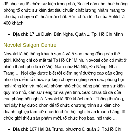
để phục vụ tổ chức sự kiện trong nhà, Sofitel còn cho thuê buồng
phòng tổ chức sự kiện đạt tiêu chuẩn chất lượng nhằm mang tới
cho bạn chuyến đi thoải mái nhất. Sức chứa tối đa của Sofitel là
400 khách.
Địa chỉ:
17 Lê Duẩn, Bến Nghé, Quận 1, Tp. Hồ Chí Minh
Novotel Saigon Centre
Novotel là hệ thống khách sạn 4 và 5 sao mang đẳng cấp thế
giới. Không chỉ có mặt tại Tp Hồ Chí Minh, Novotel còn có mặt ở
nhiều thành phố lớn ở Việt Nam như Hà Nội, Đà Nẵng, Nha
Trang,… Nơi đây được biết tới điểm nghỉ dưỡng cao cấp cũng
như địa điểm tổ chức sự kiện chuyên nghiệp với các phòng hội
nghị rộng lớn và một vài phòng nhỏ chức năng phù hợp sự kiện
quy mô nhỏ, cần sự riêng tư và yên tĩnh. Sức chứa tối đa của
các phòng hội nghị ở Novotel là 300 khách mời. Thông thường,
nơi đây hay được chọn để tổ chức chương trình sự kiện cho
doanh nghiệp tầm cỡ như: tổ chức hội nghị tri ân khách hàng, tổ
chức giới thiệu sản phẩm mới, tổ chức họp báo, hội thảo,…
Địa chỉ:
167 Hai Bà Trưng, phường 6, quận 3, Tp.Hồ Chí