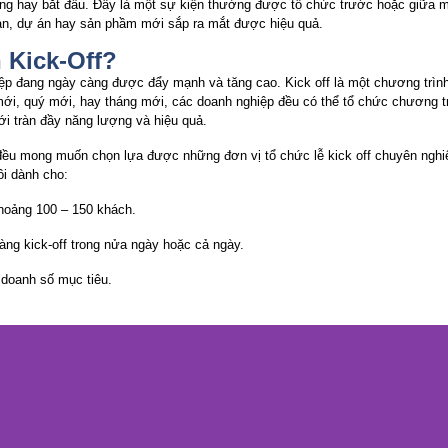
động hay bắt đầu. Đây là một sự kiện thường được tổ chức trước hoặc giữa 
oạn, dự án hay sản phầm mới sắp ra mắt được hiệu quả.
 Kick-Off?
ệp đang ngày càng được đẩy mạnh và tăng cao. Kick off là một chương trình 
i, quý mới, hay tháng mới, các doanh nghiệp đều có thể tổ chức chương trì
ới tràn đầy năng lượng và hiệu quả.
p đều mong muốn chọn lựa được những đơn vị tổ chức lễ kick off chuyên ngh
ôi dành cho:
khoảng 100 – 150 khách.
ng kick-off trong nửa ngày hoặc cả ngày.
 doanh số mục tiêu.