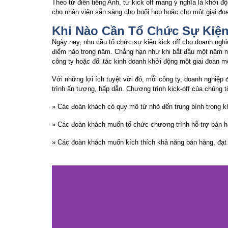
Theo từ điển tiếng Anh, từ kick off mang ý nghĩa là khởi 
cho nhân viên sẵn sàng cho buổi họp hoặc cho một giai đ
Khi Nào Cần Tổ Chức Sự Kiện
Ngày nay, nhu cầu tổ chức sự kiện kick off cho doanh nghi
điểm nào trong năm. Chẳng hạn như khi bắt đầu một năm mớ
công ty hoặc đối tác kinh doanh khởi động một giai đoạn m
Với những lợi ích tuyệt vời đó, mỗi công ty, doanh nghiệ
trình ấn tượng, hấp dẫn. Chương trình kick-off của chúng t
» Các đoàn khách có quy mô từ nhỏ đến trung bình trong 
» Các đoàn khách muốn tổ chức chương trình hỗ trợ bán hà
» Các đoàn khách muốn kích thích khả năng bán hàng, đạt