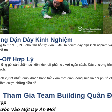
ing Dặn Dày Kinh Nghiệm
g tôi từ MC, PG, cho đến hỗ trợ viên… đều là người dày dặn kinh nghiệm và 
hỗ trợ.
-Off Hợp Lý
hững gói sản phẩm sự kiện kick off phù hợp với ngân sách. Các chương trình
ạch.
h vụ tốt nhất, giúp khách hàng tiết kiệm thời gian, công sức và chi phí tổ 
g làm được những điều đó.
 Tham Gia Team Building Quân Đ
Họp
Bước Vào Một Dự Án Mới