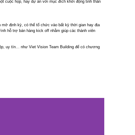
một cuộc họp, hay dự án với mục đích khởi động tinh thần
mở định kỳ, có thể tổ chức vào bất kỳ thời gian hay địa
nh hỗ trợ bán hàng kick off nhằm giúp các thành viên
iệp, uy tín… như Viet Vision Team Building để có chương