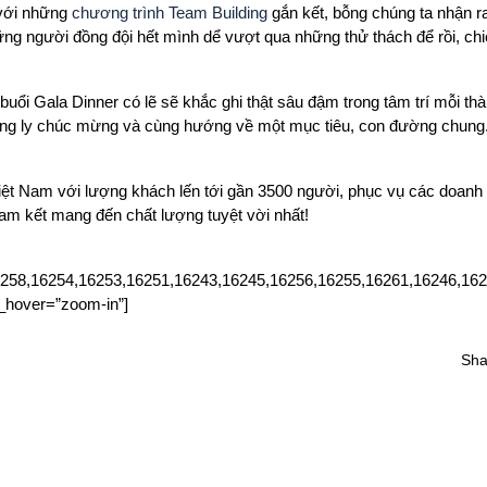
 với những
chương trình Team Building
gắn kết, bỗng chúng ta nhận ra
ng người đồng đội hết mình dể vượt qua những thử thách để rồi, chi
ổi Gala Dinner có lẽ sẽ khắc ghi thật sâu đậm trong tâm trí mỗi thà
âng ly chúc mừng và cùng hướng về một mục tiêu, con đường chung.
ệt Nam với lượng khách lến tới gần 3500 người, phục vụ các doanh 
m kết mang đến chất lượng tuyệt vời nhất!
6258,16254,16253,16251,16243,16245,16256,16255,16261,16246,162
t_hover=”zoom-in”]
Sh