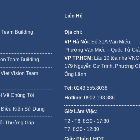
Liên Hệ
n Team Building
Địa chỉ:
VP Hà Nội:
Số 31A Văn Miếu,
Phường Văn Miếu – Quốc Tử Gi
VP TP.HCM:
Lầu 10 tòa nhà VNO
ion Team Building
179 Nguyễn Cư Trinh, Phường C
Viet Vision Team
Ông Lãnh
Tel:
0243.555.8038
Gì Về Chúng Tôi
Hotline:
0902.193.386
 Điều Kiện Sử Dụng
Giờ Làm Việc:
T2 - T6: 8:30 - 17:30
ỏi Thường Gặp
T7: 8:30 - 12:30
Giấy Phép LHQT: