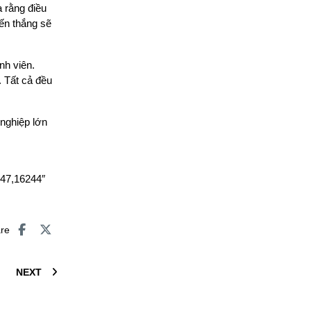
 rằng điều
ến thắng sẽ
nh viên.
 Tất cả đều
nghiệp lớn
47,16244″
are
NEXT