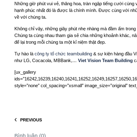
Những giờ phút vui vẻ, thăng hoa, tràn ngập tiếng cười cùng
hạnh phúc nhất đó là được là chính mình. Được cùng với nhữ
về với chúng ta.
Không chỉ vậy, những giây phút nhẹ nhàng mà đầm ấm trong bu
Chúng ta cùng nhau tham gia sẻ chia những khoảnh khác, n
để lại trong mỗi chúng ta một kỉ niệm thật đẹp.
Tự hào là
công ty tổ chức teambuilding
& sự kiện hàng đầu Vi
như LG, Cocacola, MBBank,…
Viet Vision Team Building
ca
[ux_gallery
ids=”16242,16239,16240,16241,16252,16249,16257,16250,1
style=”none” col_spacing=”xsmall” image_size=”original” tex
PREVIOUS
Bình luận (0)