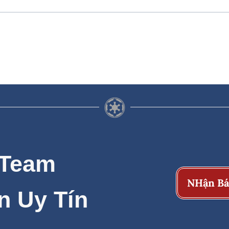
 Team
NHận Bá
n Uy Tín