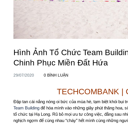
Hình Ảnh Tổ Chức Team Build
Chinh Phục Miền Đất Hứa
29/07/2020
0 BÌNH LUẬN
TECHCOMBANK | 
Đập tan cái nắng nóng oi bức của mùa hè, tạm biệt khói bụi 
Team Building
để hòa mình vào những giây phút thăng hoa, sô
tổ chức tại Hạ Long. Rũ bỏ mọi ưu tư công việc, đằng sau nh
nghịch ngợm để cùng nhau “cháy” hết mình cùng những người