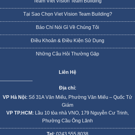
Team Viet Vision Team Building
Tại Sao Chọn Viet Vision Team Building?
Báo Chí Nói Gì Về Chúng Tôi
Điều Khoản & Điều Kiện Sử Dụng
Những Câu Hỏi Thường Gặp
Liên Hệ
Địa chỉ:
VP Hà Nội:
Số 31A Văn Miếu, Phường Văn Miếu – Quốc Tử
Giám
VP TP.HCM:
Lầu 10 tòa nhà VNO, 179 Nguyễn Cư Trinh,
Phường Cầu Ông Lãnh
Tel:
0243.555.8038