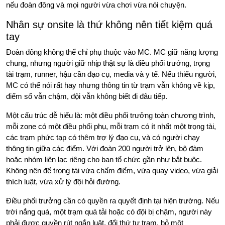
nếu đoàn đông và mọi người vừa chơi vừa nói chuyện.
Nhân sự onsite là thứ không nên tiết kiệm quá
tay
Đoàn đông không thể chỉ phụ thuộc vào MC. MC giữ năng lượng
chung, nhưng người giữ nhịp thật sự là điều phối trưởng, trọng
tài trạm, runner, hậu cần đạo cụ, media và y tế. Nếu thiếu người,
MC có thể nói rất hay nhưng thông tin từ trạm vẫn không về kịp,
điểm số vẫn chậm, đội vẫn không biết đi đâu tiếp.
Một cấu trúc dễ hiểu là: một điều phối trưởng toàn chương trình,
mỗi zone có một điều phối phụ, mỗi trạm có ít nhất một trọng tài,
các trạm phức tạp có thêm trợ lý đạo cụ, và có người chạy
thông tin giữa các điểm. Với đoàn 200 người trở lên, bộ đàm
hoặc nhóm liên lạc riêng cho ban tổ chức gần như bắt buộc.
Không nên để trọng tài vừa chấm điểm, vừa quay video, vừa giải
thích luật, vừa xử lý đội hỏi đường.
Điều phối trưởng cần có quyền ra quyết định tại hiện trường. Nếu
trời nắng quá, một trạm quá tải hoặc có đội bị chậm, người này
phải được quyền rút ngắn luật, đổi thứ tự trạm, bỏ một