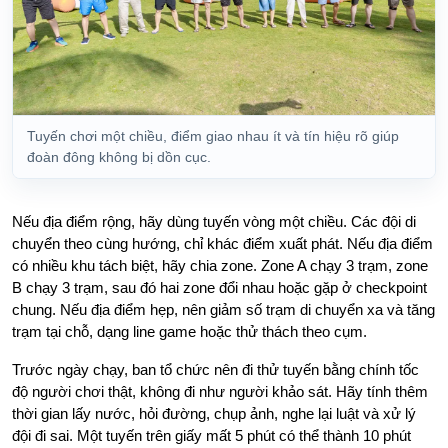
Tuyến chơi một chiều, điểm giao nhau ít và tín hiệu rõ giúp
đoàn đông không bị dồn cục.
Nếu địa điểm rộng, hãy dùng tuyến vòng một chiều. Các đội di
chuyển theo cùng hướng, chỉ khác điểm xuất phát. Nếu địa điểm
có nhiều khu tách biệt, hãy chia zone. Zone A chạy 3 trạm, zone
B chạy 3 trạm, sau đó hai zone đổi nhau hoặc gặp ở checkpoint
chung. Nếu địa điểm hẹp, nên giảm số trạm di chuyển xa và tăng
trạm tại chỗ, dạng line game hoặc thử thách theo cụm.
Trước ngày chạy, ban tổ chức nên đi thử tuyến bằng chính tốc
độ người chơi thật, không đi như người khảo sát. Hãy tính thêm
thời gian lấy nước, hỏi đường, chụp ảnh, nghe lại luật và xử lý
đội đi sai. Một tuyến trên giấy mất 5 phút có thể thành 10 phút