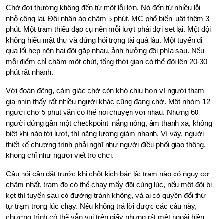
Chờ đợi thường không đến từ một lỗi lớn. Nó đến từ nhiều lỗi
nhỏ cộng lại. Đội nhận áo chậm 5 phút. MC phổ biến luật thêm 3
phút. Một trạm thiếu đạo cụ nên mỗi lượt phải đợi set lại. Một đội
không hiểu mật thư và đứng hỏi trọng tài quá lâu. Một tuyến đi
qua lối hẹp nên hai đội gặp nhau, ảnh hưởng đội phía sau. Nếu
mỗi điểm chỉ chậm một chút, tổng thời gian có thể đội lên 20-30
phút rất nhanh.
Với đoàn đông, cảm giác chờ còn khó chịu hơn vì người tham
gia nhìn thấy rất nhiều người khác cũng đang chờ. Một nhóm 12
người chờ 5 phút vẫn có thể nói chuyện với nhau. Nhưng 60
người đứng gần một checkpoint, nắng nóng, âm thanh xa, không
biết khi nào tới lượt, thì năng lượng giảm nhanh. Vì vậy, người
thiết kế chương trình phải nghĩ như người điều phối giao thông,
không chỉ như người viết trò chơi.
Câu hỏi cần đặt trước khi chốt kịch bản là: trạm nào có nguy cơ
chậm nhất, trạm đó có thể chạy mấy đội cùng lúc, nếu một đội bị
kẹt thì tuyến sau có đường tránh không, và ai có quyền đổi thứ
tự trạm trong lúc chạy. Nếu không trả lời được các câu này,
chương trình có thể vẫn vui trên giấy nhưng rất mệt ngoài hiện