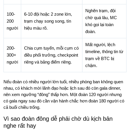
Nghẽn trạm, đội
100-
6-10 đội hoặc 2 zone lớn,
chờ quá lâu, MC
200
trạm chạy song song, tín
khó gọi lại toàn
người
hiệu màu rõ.
đoàn.
Mất người, lệch
200-
Chia cụm tuyến, mỗi cụm có
timeline, thông tin từ
300+
điều phối trưởng, checkpoint
trạm về BTC bị
người
riêng và bảng điểm riêng.
chậm.
Nếu đoàn có nhiều người lớn tuổi, nhiều phòng ban không quen
nhau, có khách mời lãnh đạo hoặc lịch sau đó còn gala dinner,
nên xem ngưỡng “đông” thấp hơn. Một đoàn 120 người nhưng
có gala ngay sau đó cần vận hành chắc hơn đoàn 180 người có
cả buổi chiều trống.
Vì sao đoàn đông dễ phải chờ dù kịch bản
nghe rất hay