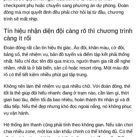
checkpoint phụ hoặc chuyển sang phương án dự phòng. Đoàn
đông mà mọi quyết định đều phải chờ hỏi lại từ đầu, chương
trình sẽ mất nhịp.
Tín hiệu nhận diện đội càng rõ thì chương trình
càng ít rối
Đoàn đông rất cần tín hiệu thị giác. Áo đội, khăn màu, cờ đội,
bảng số, thẻ nhiệm vụ, bản đồ tuyến và điểm tập kết phải thống
nhất. Nếu chỉ đọc tên đội qua micro, người tham gia rất dễ nghe
nhầm, nhất là ở bãi biển, sân cỏ hoặc resort rộng. Một màu đội
rõ có thể tiết kiệm nhiều phút gọi tập trung.
Không nên làm thẻ nhiệm vụ quá nhiều chữ. Với đoàn đông, thẻ
tốt là thẻ giúp đội hiểu nhanh: đang ở trạm nào, cần làm gì, thời
gian bao lâu, điểm tối đa bao nhiêu, hoàn thành thì nhận gì và đi
đâu tiếp. Nếu thẻ đẹp nhưng khó đọc ngoài nắng, nó không phục
vụ vận hành.
Hệ thống âm thanh cũng phải tính theo không gian. Nếu sân chơi
chia nhiều zone, một loa sân khấu chính có thể không đủ. Có thể