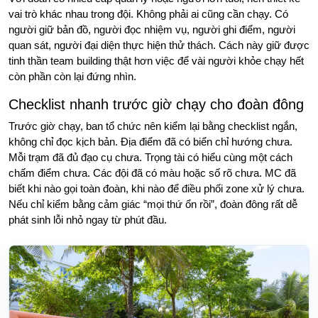
vai trò khác nhau trong đội. Không phải ai cũng cần chạy. Có
người giữ bản đồ, người đọc nhiệm vụ, người ghi điểm, người
quan sát, người đại diện thực hiện thử thách. Cách này giữ được
tinh thần team building thật hơn việc để vài người khỏe chạy hết
còn phần còn lại đứng nhìn.
Checklist nhanh trước giờ chạy cho đoàn đông
Trước giờ chạy, ban tổ chức nên kiểm lại bằng checklist ngắn,
không chỉ đọc kịch bản. Địa điểm đã có biển chỉ hướng chưa.
Mỗi trạm đã đủ đạo cụ chưa. Trọng tài có hiểu cùng một cách
chấm điểm chưa. Các đội đã có màu hoặc số rõ chưa. MC đã
biết khi nào gọi toàn đoàn, khi nào để điều phối zone xử lý chưa.
Nếu chỉ kiểm bằng cảm giác “mọi thứ ổn rồi”, đoàn đông rất dễ
phát sinh lỗi nhỏ ngay từ phút đầu.