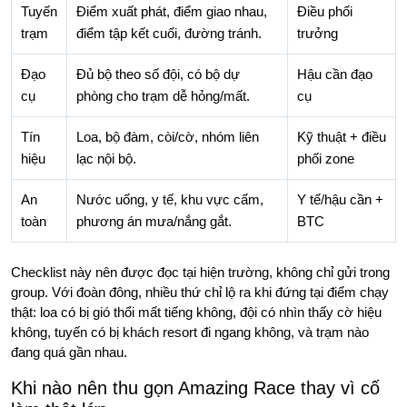
Tuyến
Điểm xuất phát, điểm giao nhau,
Điều phối
trạm
điểm tập kết cuối, đường tránh.
trưởng
Đạo
Đủ bộ theo số đội, có bộ dự
Hậu cần đạo
cụ
phòng cho trạm dễ hỏng/mất.
cụ
Tín
Loa, bộ đàm, còi/cờ, nhóm liên
Kỹ thuật + điều
hiệu
lạc nội bộ.
phối zone
An
Nước uống, y tế, khu vực cấm,
Y tế/hậu cần +
toàn
phương án mưa/nắng gắt.
BTC
Checklist này nên được đọc tại hiện trường, không chỉ gửi trong
group. Với đoàn đông, nhiều thứ chỉ lộ ra khi đứng tại điểm chạy
thật: loa có bị gió thổi mất tiếng không, đội có nhìn thấy cờ hiệu
không, tuyến có bị khách resort đi ngang không, và trạm nào
đang quá gần nhau.
Khi nào nên thu gọn Amazing Race thay vì cố