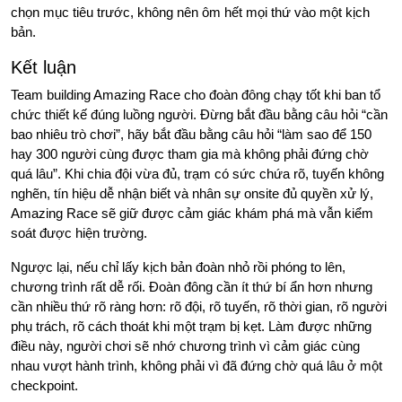
chọn mục tiêu trước, không nên ôm hết mọi thứ vào một kịch
bản.
Kết luận
Team building Amazing Race cho đoàn đông chạy tốt khi ban tổ
chức thiết kế đúng luồng người. Đừng bắt đầu bằng câu hỏi “cần
bao nhiêu trò chơi”, hãy bắt đầu bằng câu hỏi “làm sao để 150
hay 300 người cùng được tham gia mà không phải đứng chờ
quá lâu”. Khi chia đội vừa đủ, trạm có sức chứa rõ, tuyến không
nghẽn, tín hiệu dễ nhận biết và nhân sự onsite đủ quyền xử lý,
Amazing Race sẽ giữ được cảm giác khám phá mà vẫn kiểm
soát được hiện trường.
Ngược lại, nếu chỉ lấy kịch bản đoàn nhỏ rồi phóng to lên,
chương trình rất dễ rối. Đoàn đông cần ít thứ bí ẩn hơn nhưng
cần nhiều thứ rõ ràng hơn: rõ đội, rõ tuyến, rõ thời gian, rõ người
phụ trách, rõ cách thoát khi một trạm bị kẹt. Làm được những
điều này, người chơi sẽ nhớ chương trình vì cảm giác cùng
nhau vượt hành trình, không phải vì đã đứng chờ quá lâu ở một
checkpoint.