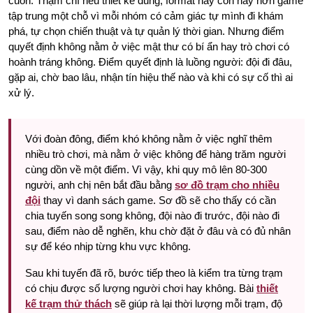
cuốn. Thậm chí nếu thiết kế đúng, format này còn hay hơn game
tập trung một chỗ vì mỗi nhóm có cảm giác tự mình đi khám
phá, tự chọn chiến thuật và tự quản lý thời gian. Nhưng điểm
quyết định không nằm ở việc mật thư có bí ẩn hay trò chơi có
hoành tráng không. Điểm quyết định là luồng người: đội đi đâu,
gặp ai, chờ bao lâu, nhận tín hiệu thế nào và khi có sự cố thì ai
xử lý.
Với đoàn đông, điểm khó không nằm ở việc nghĩ thêm
nhiều trò chơi, mà nằm ở việc không để hàng trăm người
cùng dồn về một điểm. Vì vậy, khi quy mô lên 80-300
người, anh chị nên bắt đầu bằng
sơ đồ trạm cho nhiều
đội
thay vì danh sách game. Sơ đồ sẽ cho thấy có cần
chia tuyến song song không, đội nào đi trước, đội nào đi
sau, điểm nào dễ nghẽn, khu chờ đặt ở đâu và có đủ nhân
sự để kéo nhịp từng khu vực không.
Sau khi tuyến đã rõ, bước tiếp theo là kiểm tra từng trạm
có chịu được số lượng người chơi hay không. Bài
thiết
kế trạm thử thách
sẽ giúp rà lại thời lượng mỗi trạm, độ