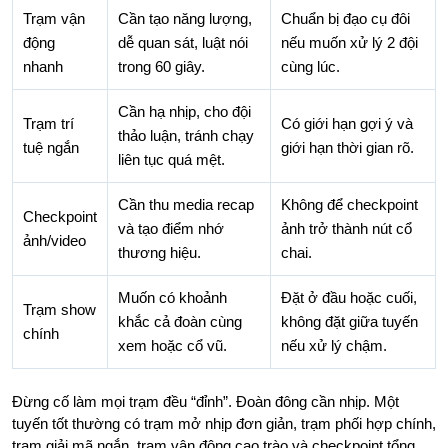
Trạm vận
Cần tạo năng lượng,
Chuẩn bị đạo cụ đôi
động
dễ quan sát, luật nói
nếu muốn xử lý 2 đội
nhanh
trong 60 giây.
cùng lúc.
Cần hạ nhịp, cho đội
Trạm trí
Có giới hạn gợi ý và
thảo luận, tránh chạy
tuệ ngắn
giới hạn thời gian rõ.
liên tục quá mệt.
Cần thu media recap
Không để checkpoint
Checkpoint
và tạo điểm nhớ
ảnh trở thành nút cổ
ảnh/video
thương hiệu.
chai.
Muốn có khoảnh
Đặt ở đầu hoặc cuối,
Trạm show
khắc cả đoàn cùng
không đặt giữa tuyến
chính
xem hoặc cổ vũ.
nếu xử lý chậm.
Đừng cố làm mọi trạm đều “đỉnh”. Đoàn đông cần nhịp. Một
tuyến tốt thường có trạm mở nhịp đơn giản, trạm phối hợp chính,
trạm giải mã ngắn, trạm vận động cao trào và checkpoint tổng