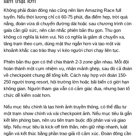
làm thật lớn
Không phải đoàn đông nào cũng nên làm Amazing Race full
tuyến. Nếu thời lượng chỉ có 60-75 phút, địa điểm hẹp, trời quá
nắng, đoàn vừa di chuyển đường dài hoặc sau chương trình còn
gala cần giữ sức, nên cân nhắc phiên bản thu gọn. Thu gọn
không có nghĩa là kém vui. Nó có nghĩa là giảm di chuyển xa,
tăng trạm theo cụm, dùng mật thư ngắn hơn và tạo một vài
khoảnh khắc cao trào thay vì kéo người chơi chạy liên tục.
Phiên bản thu gọn có thể chia thành 2-3 zone gần nhau. Mỗi đội
hoàn thành một cụm nhiệm vụ, nhận mảnh ghép, sau đó cả đoàn
về checkpoint chung để tổng kết. Cách này hợp với đoàn 150-
250 người trong resort, hội trường lớn hoặc bãi biển có giới hạn
không gian. Người tham gia vẫn có cảm giác đua, nhưng ban tổ
chức dễ kiểm soát hơn.
Nếu mục tiêu chính là tạo hình ảnh truyền thông, có thể đầu tư
một trạm show chính và vài checkpoint ảnh. Nếu mục tiêu là gắn
kết liên phòng ban, nên ưu tiên trạm buộc đội phân vai và giao
tiếp. Nếu mục tiêu là kick-off tinh thần, nên giữ nhịp nhanh, luật
ngắn và kết thúc bằng phần trao giải rõ cảm xúc. Đoàn đông cần