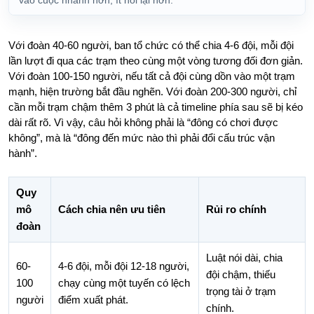
vào cuộc nhanh hơn, ít hỏi lại hơn.
Với đoàn 40-60 người, ban tổ chức có thể chia 4-6 đội, mỗi đội
lần lượt đi qua các trạm theo cùng một vòng tương đối đơn giản.
Với đoàn 100-150 người, nếu tất cả đội cùng dồn vào một trạm
mạnh, hiện trường bắt đầu nghẽn. Với đoàn 200-300 người, chỉ
cần mỗi trạm chậm thêm 3 phút là cả timeline phía sau sẽ bị kéo
dài rất rõ. Vì vậy, câu hỏi không phải là “đông có chơi được
không”, mà là “đông đến mức nào thì phải đổi cấu trúc vận
hành”.
Quy
mô
Cách chia nên ưu tiên
Rủi ro chính
đoàn
Luật nói dài, chia
60-
4-6 đội, mỗi đội 12-18 người,
đội chậm, thiếu
100
chạy cùng một tuyến có lệch
trọng tài ở trạm
người
điểm xuất phát.
chính.