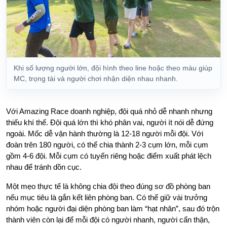
Khi số lượng người lớn, đội hình theo line hoặc theo màu giúp
MC, trọng tài và người chơi nhận diện nhau nhanh.
Với Amazing Race doanh nghiệp, đội quá nhỏ dễ nhanh nhưng
thiếu khí thế. Đội quá lớn thì khó phân vai, người ít nói dễ đứng
ngoài. Mốc dễ vận hành thường là 12-18 người mỗi đội. Với
đoàn trên 180 người, có thể chia thành 2-3 cụm lớn, mỗi cụm
gồm 4-6 đội. Mỗi cụm có tuyến riêng hoặc điểm xuất phát lệch
nhau để tránh dồn cục.
Một mẹo thực tế là không chia đội theo đúng sơ đồ phòng ban
nếu mục tiêu là gắn kết liên phòng ban. Có thể giữ vài trưởng
nhóm hoặc người đại diện phòng ban làm “hạt nhân”, sau đó trộn
thành viên còn lại để mỗi đội có người nhanh, người cẩn thận,