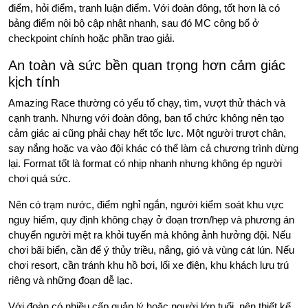
điểm, hỏi điểm, tranh luận điểm. Với đoàn đông, tốt hơn là có
bảng điểm nội bộ cập nhật nhanh, sau đó MC công bố ở
checkpoint chính hoặc phần trao giải.
An toàn và sức bền quan trọng hơn cảm giác
kịch tính
Amazing Race thường có yếu tố chạy, tìm, vượt thử thách và
cạnh tranh. Nhưng với đoàn đông, ban tổ chức không nên tạo
cảm giác ai cũng phải chạy hết tốc lực. Một người trượt chân,
say nắng hoặc va vào đội khác có thể làm cả chương trình dừng
lại. Format tốt là format có nhịp nhanh nhưng không ép người
chơi quá sức.
Nên có trạm nước, điểm nghỉ ngắn, người kiểm soát khu vực
nguy hiểm, quy định không chạy ở đoạn trơn/hẹp và phương án
chuyển người mệt ra khỏi tuyến mà không ảnh hưởng đội. Nếu
chơi bãi biển, cần để ý thủy triều, nắng, gió và vùng cát lún. Nếu
chơi resort, cần tránh khu hồ bơi, lối xe điện, khu khách lưu trú
riêng và những đoạn dễ lạc.
Với đoàn có nhiều cấp quản lý hoặc người lớn tuổi, nên thiết kế