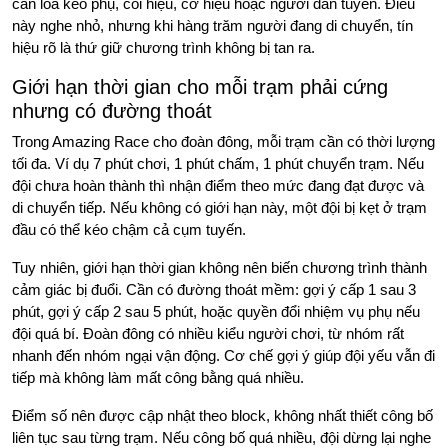
cần loa kéo phụ, còi hiệu, cờ hiệu hoặc người dẫn tuyến. Điều
này nghe nhỏ, nhưng khi hàng trăm người đang di chuyển, tín
hiệu rõ là thứ giữ chương trình không bị tan ra.
Giới hạn thời gian cho mỗi trạm phải cứng
nhưng có đường thoát
Trong Amazing Race cho đoàn đông, mỗi trạm cần có thời lượng
tối đa. Ví dụ 7 phút chơi, 1 phút chấm, 1 phút chuyển trạm. Nếu
đội chưa hoàn thành thì nhận điểm theo mức đang đạt được và
di chuyển tiếp. Nếu không có giới hạn này, một đội bị kẹt ở trạm
đầu có thể kéo chậm cả cụm tuyến.
Tuy nhiên, giới hạn thời gian không nên biến chương trình thành
cảm giác bị đuổi. Cần có đường thoát mềm: gợi ý cấp 1 sau 3
phút, gợi ý cấp 2 sau 5 phút, hoặc quyền đổi nhiệm vụ phụ nếu
đội quá bí. Đoàn đông có nhiều kiểu người chơi, từ nhóm rất
nhanh đến nhóm ngại vận động. Cơ chế gợi ý giúp đội yếu vẫn đi
tiếp mà không làm mất công bằng quá nhiều.
Điểm số nên được cập nhật theo block, không nhất thiết công bố
liên tục sau từng trạm. Nếu công bố quá nhiều, đội dừng lại nghe