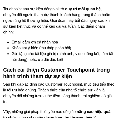
Touchpoint sau sự kiện đóng vai trò
duy trì mối quan hệ
,
chuyển đổi người tham dự thành khách hàng trung thành hoặc
người ủng hộ thương hiệu. Giai đoạn này bắt đầu ngay sau khi
sự kiện kết thúc và có thể kéo dài vài tuần. Các điểm chạm
chính:
Email cảm ơn cá nhân hóa
Khảo sát ý kiến (thu thập phản hồi)
Gửi tặng các tài liệu giá trị (hình ảnh, video tổng kết, tóm tắt
nội dung) hoặc ưu đãi đặc biệt
Cách cải thiện Customer Touchpoint trong
hành trình tham dự sự kiện
Sau khi đã xác định các Customer Touchpoint, mục tiêu tiếp theo
là tối ưu hóa chúng. Thách thức của nhà tổ chức sự kiện là
chuyển đổi những tương tác tiềm năng thành trải nghiệm có giá
trị.
Vậy, những giải pháp thiết yếu nào sẽ giúp
nâng cao hiệu quả
tổ chức
, cũng như
xây dựng lòng tin thương hiệu
?