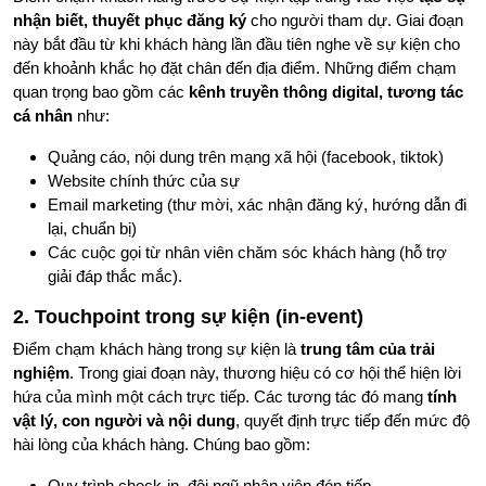
nhận biết, thuyết phục đăng ký
cho người tham dự. Giai đoạn
này bắt đầu từ khi khách hàng lần đầu tiên nghe về sự kiện cho
đến khoảnh khắc họ đặt chân đến địa điểm. Những điểm chạm
quan trọng bao gồm các
kênh truyền thông digital, tương tác
cá nhân
như:
Quảng cáo, nội dung trên mạng xã hội (facebook, tiktok)
Website chính thức của sự
Email marketing (thư mời, xác nhận đăng ký, hướng dẫn đi
lại, chuẩn bị)
Các cuộc gọi từ nhân viên chăm sóc khách hàng (hỗ trợ
giải đáp thắc mắc).
2. Touchpoint trong sự kiện (in-event)
Điểm chạm khách hàng trong sự kiện là
trung tâm của trải
nghiệm
. Trong giai đoạn này, thương hiệu có cơ hội thể hiện lời
hứa của mình một cách trực tiếp. Các tương tác đó mang
tính
vật lý, con người và nội dung
, quyết định trực tiếp đến mức độ
hài lòng của khách hàng. Chúng bao gồm:
Quy trình check-in, đội ngũ nhân viên đón tiếp