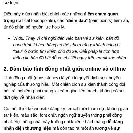
sự kiện.
Điều này giúp nhận biết chính xác những
điểm chạm quan
trọng
(critical touchpoints), các “
điểm đau
” (pain points) tiềm ẩn,
từ đó phân bổ nguồn lực hợp lý.
Ví dụ: Thay vì chỉ nghĩ đến việc bán vé sự kiện, bản đồ
hành trình khách hàng có thể chỉ ra rằng: khách hàng bị
“đau” ở bước tìm kiếm chỗ đỗ xe. Giải pháp là tích hợp
thông tin bản đồ bãi đỗ xe chi tiết ngay trên email xác nhận.
2. Đảm bảo tính đồng nhất giữa online và offline
Tính đồng nhất (consistency) là yếu tố quyết định sự chuyên
nghiệp của thương hiệu. Một chiến dịch sự kiện thành công đòi
hỏi trải nghiệm phải mang lại cảm giác liền mạch, không có sự
đứt gãy về nhận diện.
Cụ thể, thiết kế website đăng ký, email mời tham dự, không gian
sự kiện, màu sắc, font chữ, ngôn ngữ truyền thông phải đồng
nhất. Sự thống nhất này không chỉ khiến khách hàng
dễ dàng
nhận diện thương hiệu
mà còn tạo ra một ấn tượng về
sự