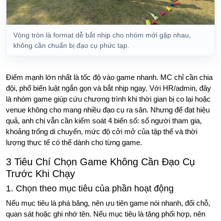
Vòng tròn là format dễ bắt nhịp cho nhóm mới gặp nhau,
không cần chuẩn bị đạo cụ phức tạp.
Điểm mạnh lớn nhất là tốc độ vào game nhanh. MC chỉ cần chia
đội, phổ biến luật ngắn gọn và bắt nhịp ngay. Với HR/admin, đây
là nhóm game giúp cứu chương trình khi thời gian bị co lại hoặc
venue không cho mang nhiều đạo cụ ra sân. Nhưng để đạt hiệu
quả, anh chị vẫn cần kiểm soát 4 biến số: số người tham gia,
khoảng trống di chuyển, mức độ cởi mở của tập thể và thời
lượng thực tế có thể dành cho từng game.
3 Tiêu Chí Chọn Game Không Cần Đạo Cụ
Trước Khi Chạy
1. Chọn theo mục tiêu của phần hoạt động
Nếu mục tiêu là phá băng, nên ưu tiên game nói nhanh, đổi chỗ,
quan sát hoặc ghi nhớ tên. Nếu mục tiêu là tăng phối hợp, nên