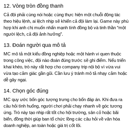
12. Vòng tròn đồng thanh
Cả đội phải cùng nói hoặc cùng thực hiện một chuỗi động tác
theo hiệu lệnh, ai lệch nhịp sẽ khiến cả đội làm lại. Game này phù
hợp khi anh chị muốn nhấn mạnh tính đồng bộ và tinh thần “một
người lệch, cả đội ảnh hưởng”.
13. Đoán người qua mô tả
MC mô tả một kiểu đồng nghiệp hoặc một hành vi quen thuộc
trong công việc, đội nào đoán đúng trước sẽ ghi điểm. Nếu triển
khai khéo, trò này rất hợp cho company trip nội bộ vì vừa vui
vừa tạo cảm giác gần gũi. Cần lưu ý tránh mô tả nhạy cảm hoặc
dễ gây ngại.
14. Chọn góc đúng
MC quy ước bốn góc tượng trưng cho bốn đáp án. Khi đưa ra
câu hỏi tình huống, người chơi phải chạy nhanh về góc tương
ứng. Trò này tạo nhịp rất tốt cho hội trường, sân cỏ hoặc bãi
biển, đồng thời giúp ban tổ chức lồng các câu hỏi về văn hóa
doanh nghiệp, an toàn hoặc giá trị cốt lõi.