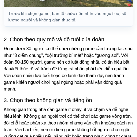
Trước khi chọn game, ban tổ chức nên nhìn vào mục tiêu, số
lượng người và không gian thực tế.
2. Chọn theo quy mô và độ tuổi của đoàn
Đoàn dưới 30 người có thể chơi những game cần tương tác sâu
như “3 điểm chung”, “đội trưởng bí mật” hoặc “gương soi”. Với
đoàn 50-150 người, game nên có luật đồng nhất, có tín hiệu bắt
đầu/kết thúc rõ và tránh để từng cá nhân phải biểu diễn quá lâu.
Với đoàn nhiều lứa tuổi hoặc có lãnh đạo tham dự, nên tránh
game khiến người chơi ngại ngùng hoặc phải vận động quá
mạnh.
3. Chọn theo không gian và tiếng ồn
Không gian trong nhà cần game ít chạy, ít va chạm và dễ nghe
hiệu lệnh. Không gian ngoài trời có thể chơi các game vòng tròn,
đổi chỗ hoặc phản xạ theo nhóm nhưng vẫn cần khoảng cách an
toàn. Với bãi biển, nên ưu tiên game không bắt người chơi ngồi
xuống cát quá nhiều nếu nắng gắt hoặc trang phục công ty chưa