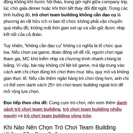
động không khí trước hội thảo, trong giờ nghỉ giữa company trip,
lúc chờ gala dinner hoặc khi thời tiết thay đổi đột ngột. Trong các
tình huống đó,
trò chơi team building không cần đạo cụ
là
phương án rất hữu ích vì ban tổ chức không phải vận chuyển
quá nhiều đồ, không mất thời gian set up và vẫn giữ được nhịp
kết nối của cả đoàn.
Tuy nhiên, “không cần đạo cụ” không có nghĩa là tổ chức qua
loa. Nếu chọn sai game, đoàn đông sẽ dễ rối, người chơi ngại
tham gia, MC khó kiểm nhịp và chương trình nhanh chóng bị
loãng. Vì vậy, bài này không chỉ liệt kê game, mà tập trung vào
cách anh chị chọn đúng trò chơi theo mục tiêu, quy mô và không
gian thực tế. Nếu cần thêm ngân hàng trò chơi rộng hơn, anh chị
có thể xem danh sách 25+ trò chơi team building ngoài trời để
mở rộng lựa chọn.
Đọc tiếp theo chủ đề:
Cùng cụm trò chơi, nên xem thêm
danh
sách trò chơi team building
,
trò chơi team building nhiều
người
và
trò chơi team building vòng tròn
.
Khi Nào Nên Chọn Trò Chơi Team Building