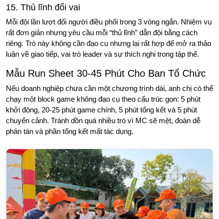
15. Thủ lĩnh đổi vai
Mỗi đội lần lượt đổi người điều phối trong 3 vòng ngắn. Nhiệm vụ
rất đơn giản nhưng yêu cầu mỗi “thủ lĩnh” dẫn đội bằng cách
riêng. Trò này không cần đạo cụ nhưng lại rất hợp để mở ra thảo
luận về giao tiếp, vai trò leader và sự thích nghi trong tập thể.
Mẫu Run Sheet 30-45 Phút Cho Ban Tổ Chức
Nếu doanh nghiệp chưa cần một chương trình dài, anh chị có thể
chạy một block game không đạo cụ theo cấu trúc gọn: 5 phút
khởi động, 20-25 phút game chính, 5 phút tổng kết và 5 phút
chuyển cảnh. Tránh dồn quá nhiều trò vì MC sẽ mệt, đoàn dễ
phân tán và phần tổng kết mất tác dụng.