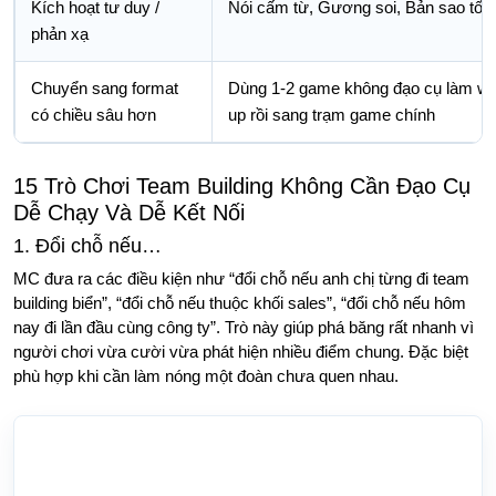
Kích hoạt tư duy /
Nói cấm từ, Gương soi, Bản sao tốc
phản xạ
Chuyển sang format
Dùng 1-2 game không đạo cụ làm w
có chiều sâu hơn
up rồi sang trạm game chính
15 Trò Chơi Team Building Không Cần Đạo Cụ
Dễ Chạy Và Dễ Kết Nối
1. Đổi chỗ nếu…
MC đưa ra các điều kiện như “đổi chỗ nếu anh chị từng đi team
building biển”, “đổi chỗ nếu thuộc khối sales”, “đổi chỗ nếu hôm
nay đi lần đầu cùng công ty”. Trò này giúp phá băng rất nhanh vì
người chơi vừa cười vừa phát hiện nhiều điểm chung. Đặc biệt
phù hợp khi cần làm nóng một đoàn chưa quen nhau.