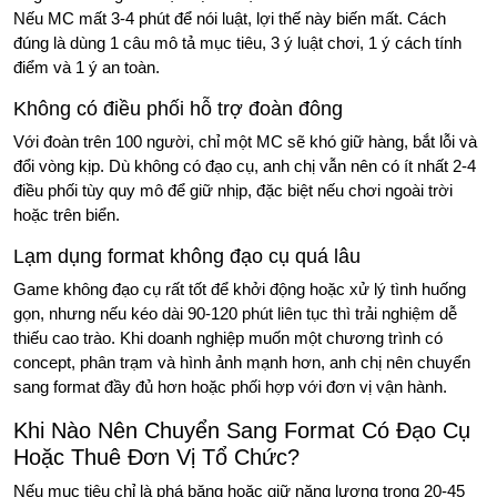
Nếu MC mất 3-4 phút để nói luật, lợi thế này biến mất. Cách
đúng là dùng 1 câu mô tả mục tiêu, 3 ý luật chơi, 1 ý cách tính
điểm và 1 ý an toàn.
Không có điều phối hỗ trợ đoàn đông
Với đoàn trên 100 người, chỉ một MC sẽ khó giữ hàng, bắt lỗi và
đổi vòng kịp. Dù không có đạo cụ, anh chị vẫn nên có ít nhất 2-4
điều phối tùy quy mô để giữ nhịp, đặc biệt nếu chơi ngoài trời
hoặc trên biển.
Lạm dụng format không đạo cụ quá lâu
Game không đạo cụ rất tốt để khởi động hoặc xử lý tình huống
gọn, nhưng nếu kéo dài 90-120 phút liên tục thì trải nghiệm dễ
thiếu cao trào. Khi doanh nghiệp muốn một chương trình có
concept, phân trạm và hình ảnh mạnh hơn, anh chị nên chuyển
sang format đầy đủ hơn hoặc phối hợp với đơn vị vận hành.
Khi Nào Nên Chuyển Sang Format Có Đạo Cụ
Hoặc Thuê Đơn Vị Tổ Chức?
Nếu mục tiêu chỉ là phá băng hoặc giữ năng lượng trong 20-45