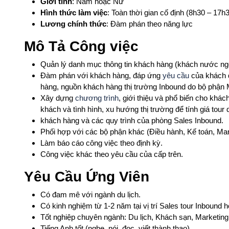
Giới tính
: Nam hoặc Nữ
Hình thức làm việc
: Toàn thời gian cố định (8h30 – 17h
Lương chính thức
: Đàm phán theo năng lực
Mô Tả Công việc
Quản lý danh mục thông tin khách hàng (khách nước ngo
Đàm phán với khách hàng, đáp ứng
yêu cầu
của khách q
hàng, nguồn khách hàng thị trường Inbound do bộ phận
Xây dựng
chương trình
, giới thiệu và phổ biến cho khá
khách và tình hình, xu hướng thị trường để tính giá tour
khách hàng và các quy trình của phòng Sales Inbound.
Phối hợp với các bộ phận khác (Điều hành, Kế toán, Mar
Làm báo cáo công việc theo định kỳ.
Công việc khác theo yêu cầu của cấp trên.
Yêu Cầu Ứng Viên
Có đam mê với ngành du lịch.
Có kinh nghiệm từ 1-2 năm tại vị trí Sales tour Inbound h
Tốt nghiệp chuyên ngành: Du lịch, Khách sạn, Marketing
Tiếng Anh tốt (nghe, nói, đọc, viết thành thạo).