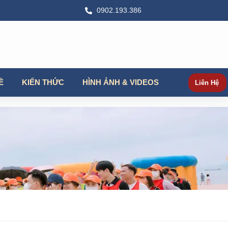
0902.193.386
Ề
KIẾN THỨC
HÌNH ẢNH & VIDEOS
Liên Hệ