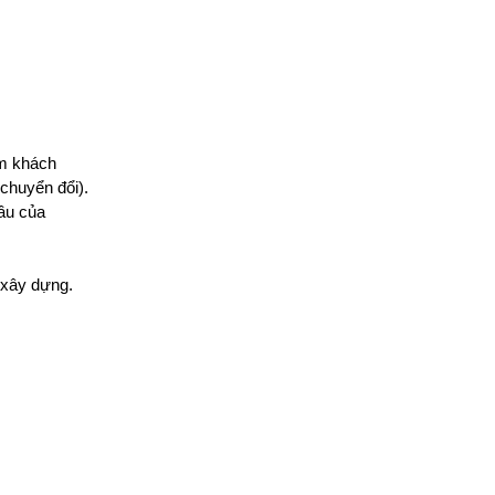
ếm khách
 chuyển đổi).
cầu của
 xây dựng.