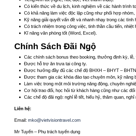
Có kiến thức về du lịch, kinh nghiệm về các hành trình t
Có khả năng làm việc độc lập cũng như phối hợp nhóm, 
Kỹ năng giải quyết vấn đề và nhanh nhạy trong các tình 
Có trách nhiệm trong công việc, tinh thần cầu tiến, nhiệt
Kĩ năng văn phòng tốt (Word, Excel).
Chính Sách Đãi Ngộ
Các chính sách bonus theo booking, thưởng định kỳ, lễ, t
Được hỗ trợ ăn trưa tại công ty.
Được hưởng đầy đủ các chế độ BHXH – BHYT – BHTN t
Được tham gia các khóa đào tạo chuyên môn, kỹ năng 
Làm việc trong một môi trường năng động, chuyên nghiệp, 
Cơ hội trao đổi, học hỏi từ khách hàng cũng như các đối
Các chế độ đãi ngộ: nghỉ lễ tết, hiếu hỷ, thăm quan, ngh
Liên hệ:
Email:
mko@vietvisiontravel.com
Mr Tuyển – Phụ trách tuyển dụng