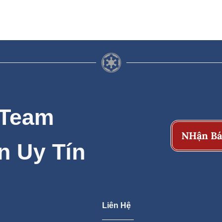
 Team
NHận Bá
n Uy Tín
Liên Hệ