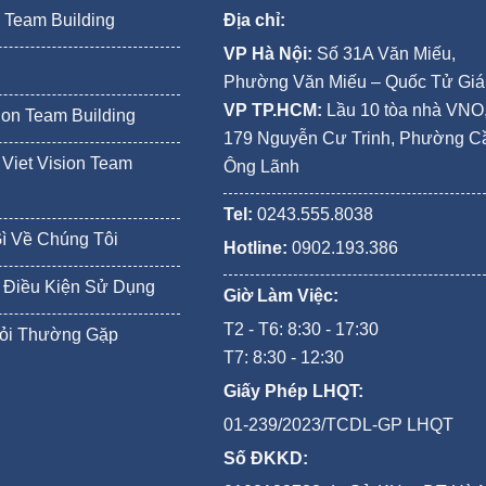
n Team Building
Địa chỉ:
VP Hà Nội:
Số 31A Văn Miếu,
Phường Văn Miếu – Quốc Tử Gi
VP TP.HCM:
Lầu 10 tòa nhà VNO
ion Team Building
179 Nguyễn Cư Trinh, Phường C
Viet Vision Team
Ông Lãnh
Tel:
0243.555.8038
Gì Về Chúng Tôi
Hotline:
0902.193.386
 Điều Kiện Sử Dụng
Giờ Làm Việc:
T2 - T6: 8:30 - 17:30
ỏi Thường Gặp
T7: 8:30 - 12:30
Giấy Phép LHQT:
01-239/2023/TCDL-GP LHQT
Số ĐKKD: