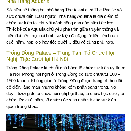
Nhà Hàng Aquaria
Sở hữu hệ thống hai nhà hàng The Atlantic và The Pacific với
sức chứa đến 1000 người, nhà hàng Aquaria là địa điểm tổ
chức sự kiện tại Hà Nội dành riêng cho các bữa tiệc lớn.
Thiết kế của Aquaria chủ yếu pha trộn giữa truyền thống và
hiện đại nên mọi loại hình sự kiện đa đạng từ tiệc liên hoan
cuối năm, họp lớp hay tiệc cưới… đều vô cùng phù hợp.
Trống Đồng Palace – Trung Tâm Tổ Chức Hội
Nghị, Tiệc Cưới tại Hà Nội
Trống Đồng Palace là chuỗi nhà hàng tổ chức sự kiện uy tín ở
Hà Nội. Phòng hội nghị ở Trống Đồng có sức chứa từ 100 –
1500 khách. Không gian ở Trống Đồng được trang trí theo lối
cổ điển, lãng mạn nhưng không kém phần sang trọng. Nơi
đây lí tưởng để tổ chức hội nghị hội thảo, tổ chức tiệc cưới, tổ
chức tiệc cuối năm, tổ chức tiệc sinh nhật và các sự kiện
quan trọng khác.