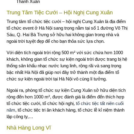
Thanh Xuân
Trung Tâm Tiệc Cưới – Hội Nghị Cung Xuân
Trung tâm tổ chức tiệc cưới – hội nghị Cung Xuân là địa điểm
tổ chức event ở Hà Nội sang trọng nằm tại số 1 đường Võ Thị
Sáu, Q. Hai Bà Trưng sở hữu hai không gian trong nhà và
ngoài trời tuyệt đẹp để cho bạn thỏa sức lựa chọn.
Với diện tích ngoài trời rộng 500 m² với sức chứa hơn 1000
khách, không gian tổ chức sự kiện ngoài trời được trang bị hệ
thống sân khấu nhạc nước lung linh, rộng rãi và sang trọng
bậc nhất Hà Nội đã giúp nơi đây trở thành một địa điểm tổ
chức sự kiện ngoài trời tại Hà Nội vô cùng lí tưởng.
Ngoài ra, phòng tổ chức sự kiện Cung Xuân sở hữu diện tích
rộng đến hơn 1000 m², được đánh giá là điểm đến thích hợp
tổ chức tiệc cưới, tổ chức hội nghị,
tổ chức tiệc tất niên cuối
năm
, tổ chức tiệc tri ân khách hàng, tổ chức lễ kỉ niệm thành
lập công ty,…
Nhà Hàng Long Vĩ