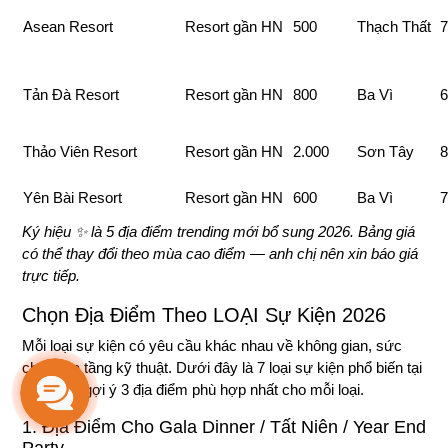
Asean Resort
Resort gần HN
500
Thạch Thất
7
Tản Đà Resort
Resort gần HN
800
Ba Vì
6
Thảo Viên Resort
Resort gần HN
2.000
Sơn Tây
8
Yên Bài Resort
Resort gần HN
600
Ba Vì
7
Ký hiệu ✨ là 5 địa điểm trending mới bổ sung 2026. Bảng giá
có thể thay đổi theo mùa cao điểm — anh chị nên xin báo giá
trực tiếp.
Chọn Địa Điểm Theo LOẠI Sự Kiện 2026
Mỗi loại sự kiện có yêu cầu khác nhau về không gian, sức
chứa, hạ tầng kỹ thuật. Dưới đây là 7 loại sự kiện phổ biến tại
Hà Nội + gợi ý 3 địa điểm phù hợp nhất cho mỗi loại.
1. Địa Điểm Cho Gala Dinner / Tất Niên / Year End