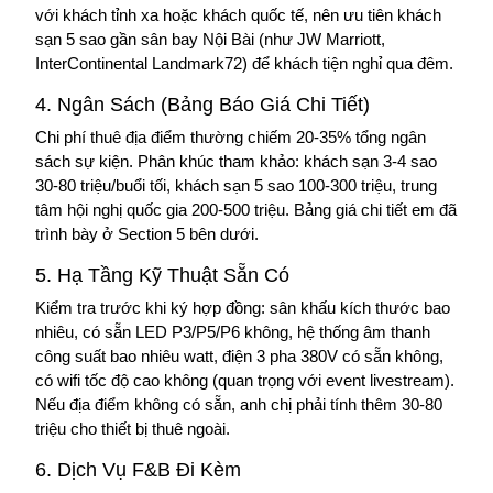
với khách tỉnh xa hoặc khách quốc tế, nên ưu tiên khách
sạn 5 sao gần sân bay Nội Bài (như JW Marriott,
InterContinental Landmark72) để khách tiện nghỉ qua đêm.
4. Ngân Sách (Bảng Báo Giá Chi Tiết)
Chi phí thuê địa điểm thường chiếm 20-35% tổng ngân
sách sự kiện. Phân khúc tham khảo: khách sạn 3-4 sao
30-80 triệu/buổi tối, khách sạn 5 sao 100-300 triệu, trung
tâm hội nghị quốc gia 200-500 triệu. Bảng giá chi tiết em đã
trình bày ở Section 5 bên dưới.
5. Hạ Tầng Kỹ Thuật Sẵn Có
Kiểm tra trước khi ký hợp đồng: sân khấu kích thước bao
nhiêu, có sẵn LED P3/P5/P6 không, hệ thống âm thanh
công suất bao nhiêu watt, điện 3 pha 380V có sẵn không,
có wifi tốc độ cao không (quan trọng với event livestream).
Nếu địa điểm không có sẵn, anh chị phải tính thêm 30-80
triệu cho thiết bị thuê ngoài.
6. Dịch Vụ F&B Đi Kèm