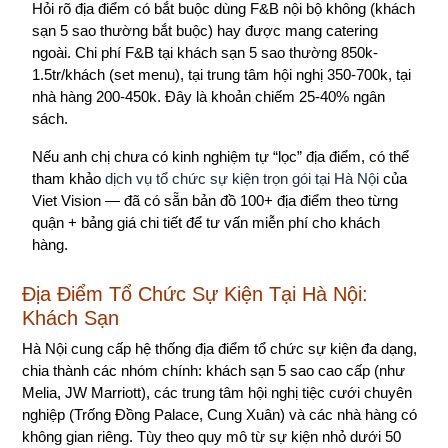
Hỏi rõ địa điểm có bắt buộc dùng F&B nội bộ không (khách
sạn 5 sao thường bắt buộc) hay được mang catering
ngoài. Chi phí F&B tại khách sạn 5 sao thường 850k-
1.5tr/khách (set menu), tại trung tâm hội nghị 350-700k, tại
nhà hàng 200-450k. Đây là khoản chiếm 25-40% ngân
sách.
Nếu anh chị chưa có kinh nghiệm tự “lọc” địa điểm, có thể
tham khảo
dịch vụ tổ chức sự kiện trọn gói tại Hà Nội
của
Viet Vision — đã có sẵn bản đồ 100+ địa điểm theo từng
quận + bảng giá chi tiết để tư vấn miễn phí cho khách
hàng.
Địa Điểm Tổ Chức Sự Kiện Tại Hà Nội:
Khách Sạn
Hà Nội cung cấp hệ thống địa điểm tổ chức sự kiện đa dạng,
chia thành các nhóm chính: khách sạn 5 sao cao cấp (như
Melia, JW Marriott), các trung tâm hội nghị tiệc cưới chuyên
nghiệp (Trống Đồng Palace, Cung Xuân) và các nhà hàng có
không gian riêng. Tùy theo quy mô từ sự kiện nhỏ dưới 50