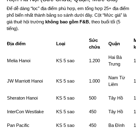
Để dễ dàng “lọc” địa điểm phù hợp, em tổng hợp 25+ địa điểm
phổ biến nhất thành bảng so sánh dưới đây. Cột “Mức giá” là
giá thuê hội trường
không bao gồm F&B
, theo buổi tối (5
tiếng).
Sức
M
Địa điểm
Loại
Quận
chứa
Hai Bà
Melia Hanoi
KS 5 sao
1.200
1
Trưng
Nam Từ
JW Marriott Hanoi
KS 5 sao
1.000
1
Liêm
Sheraton Hanoi
KS 5 sao
500
Tây Hồ
1
InterCon Westlake
KS 5 sao
450
Tây Hồ
1
Pan Pacific
KS 5 sao
450
Ba Đình
1