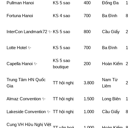
Pullman Hanoi
KS 5 sao
400
Đống Đa
1
Fortuna Hanoi
KS 4 sao
700
Ba Đình
8
InterCon Landmark72 ✨
KS 5 sao
800
Cầu Giấy
2
Lotte Hotel ✨
KS 5 sao
700
Ba Đình
1
KS 5 sao
Capella Hanoi ✨
200
Hoàn Kiếm
2
boutique
Trung Tâm HN Quốc
Nam Từ
TT hội nghị
3.800
2
Gia
Liêm
Almaz Convention ✨
TT hội nghị
1.500
Long Biên
1
Lakeside Convention ✨
TT hội nghị
1.000
Cầu Giấy
8
Cung VH Hữu Nghị Việt
TT văn hoá
1.000
Hoàn Kiếm
8