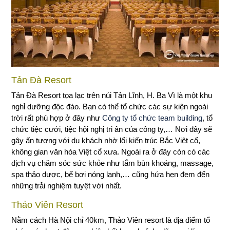
Tản Đà Resort
Tản Đà Resort tọa lạc trên núi Tản Lĩnh, H. Ba Vì là một khu
nghỉ dưỡng độc đáo. Bạn có thể tổ chức các sự kiện ngoài
trời rất phù hợp ở đây như
Công ty tổ chức team building
, tổ
chức tiệc cưới, tiệc hội nghị tri ân của công ty,… Nơi đây sẽ
gây ấn tượng với du khách nhờ lối kiến trúc Bắc Việt cổ,
không gian văn hóa Việt cổ xưa. Ngoài ra ở đây còn có các
dịch vụ chăm sóc sức khỏe như tắm bùn khoáng, massage,
spa thảo dược, bể bơi nóng lạnh,… cũng hứa hẹn đem đến
những trải nghiệm tuyệt vời nhất.
Thảo Viên Resort
Nằm cách Hà Nội chỉ 40km, Thảo Viên resort là địa điểm tổ