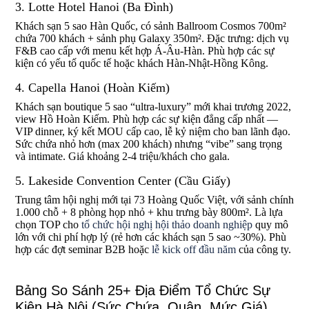
3. Lotte Hotel Hanoi (Ba Đình)
Khách sạn 5 sao Hàn Quốc, có sảnh Ballroom Cosmos 700m²
chứa 700 khách + sảnh phụ Galaxy 350m². Đặc trưng: dịch vụ
F&B cao cấp với menu kết hợp Á-Âu-Hàn. Phù hợp các sự
kiện có yếu tố quốc tế hoặc khách Hàn-Nhật-Hồng Kông.
4. Capella Hanoi (Hoàn Kiếm)
Khách sạn boutique 5 sao “ultra-luxury” mới khai trương 2022,
view Hồ Hoàn Kiếm. Phù hợp các sự kiện đẳng cấp nhất —
VIP dinner, ký kết MOU cấp cao, lễ kỷ niệm cho ban lãnh đạo.
Sức chứa nhỏ hơn (max 200 khách) nhưng “vibe” sang trọng
và intimate. Giá khoảng 2-4 triệu/khách cho gala.
5. Lakeside Convention Center (Cầu Giấy)
Trung tâm hội nghị mới tại 73 Hoàng Quốc Việt, với sảnh chính
1.000 chỗ + 8 phòng họp nhỏ + khu trưng bày 800m². Là lựa
chọn TOP cho
tổ chức hội nghị hội thảo doanh nghiệp
quy mô
lớn với chi phí hợp lý (rẻ hơn các khách sạn 5 sao ~30%). Phù
hợp các đợt seminar B2B hoặc
lễ kick off đầu năm
của công ty.
Bảng So Sánh 25+ Địa Điểm Tổ Chức Sự
Kiện Hà Nội (Sức Chứa, Quận, Mức Giá)