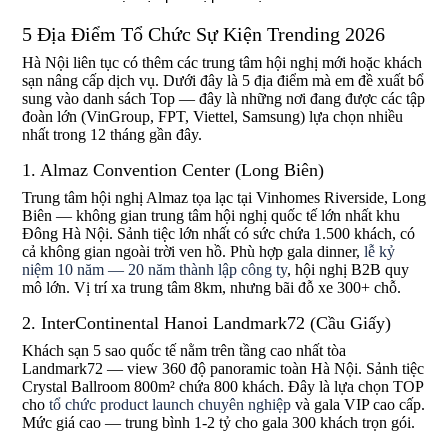
5 Địa Điểm Tổ Chức Sự Kiện Trending 2026
Hà Nội liên tục có thêm các trung tâm hội nghị mới hoặc khách
sạn nâng cấp dịch vụ. Dưới đây là 5 địa điểm mà em đề xuất bổ
sung vào danh sách Top — đây là những nơi đang được các tập
đoàn lớn (VinGroup, FPT, Viettel, Samsung) lựa chọn nhiều
nhất trong 12 tháng gần đây.
1. Almaz Convention Center (Long Biên)
Trung tâm hội nghị Almaz tọa lạc tại Vinhomes Riverside, Long
Biên — không gian trung tâm hội nghị quốc tế lớn nhất khu
Đông Hà Nội. Sảnh tiệc lớn nhất có sức chứa 1.500 khách, có
cả không gian ngoài trời ven hồ. Phù hợp gala dinner,
lễ kỷ
niệm 10 năm — 20 năm thành lập công ty
, hội nghị B2B quy
mô lớn. Vị trí xa trung tâm 8km, nhưng bãi đỗ xe 300+ chỗ.
2. InterContinental Hanoi Landmark72 (Cầu Giấy)
Khách sạn 5 sao quốc tế nằm trên tầng cao nhất tòa
Landmark72 — view 360 độ panoramic toàn Hà Nội. Sảnh tiệc
Crystal Ballroom 800m² chứa 800 khách. Đây là lựa chọn TOP
cho
tổ chức product launch chuyên nghiệp
và gala VIP cao cấp.
Mức giá cao — trung bình 1-2 tỷ cho gala 300 khách trọn gói.