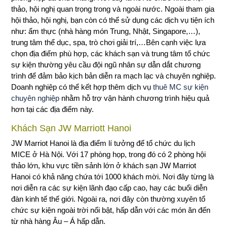
thảo, hội nghị quan trọng trong và ngoài nước. Ngoài tham gia
hội thảo, hội nghị, bạn còn có thể sử dụng các dịch vụ tiện ích
như: ẩm thực (nhà hàng món Trung, Nhật, Singapore,…),
trung tâm thể dục, spa, trò chơi giải trí,…Bên cạnh việc lựa
chọn địa điểm phù hợp, các khách sạn và trung tâm tổ chức
sự kiện thường yêu cầu đội ngũ nhân sự dẫn dắt chương
trình để đảm bảo kịch bản diễn ra mạch lạc và chuyên nghiệp.
Doanh nghiệp có thể kết hợp thêm dịch vụ
thuê MC sự kiện
chuyên nghiệp
nhằm hỗ trợ vận hành chương trình hiệu quả
hơn tại các địa điểm này.
Khách Sạn JW Marriott Hanoi
JW Marriot Hanoi là địa điểm lí tưởng để tổ chức du lịch
MICE ở Hà Nội. Với 17 phòng họp, trong đó có 2 phòng hội
thảo lớn, khu vực tiền sảnh lớn ở khách sạn JW Marriot
Hanoi có khả năng chứa tới 1000 khách mời. Nơi đây từng là
nơi diễn ra các sự kiện lãnh đạo cấp cao, hay các buổi diễn
đàn kinh tế thế giới. Ngoài ra, nơi đây còn thường xuyên tổ
chức sự kiện ngoài trời nổi bật, hấp dẫn với các món ăn đến
từ nhà hàng Âu – Á hấp dẫn.