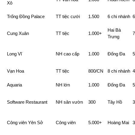
Xô
Trống Đồng Palace
TT tiệc cưới
1.500
6 chi nhánh
6
Hai Bà
Cung Xuân
TT tiệc
1.000+
7
Trưng
Long Vĩ
NH cao cấp
1.000
Đống Đa
5
Vạn Hoa
TT tiệc
800/CN
8 chi nhánh
4
Aquaria
NH lớn
1.000
Đống Đa
5
Software Restaurant
NH sân vườn
300
Tây Hồ
3
Công viên Yên Sở
Công viên
5.000+
Hoàng Mai
3