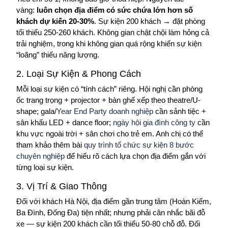
vàng:
luôn chọn địa điểm có sức chứa lớn hơn số
khách dự kiến 20-30%
. Sự kiện 200 khách → đặt phòng
tối thiểu 250-260 khách. Không gian chật chội làm hỏng cả
trải nghiệm, trong khi không gian quá rộng khiến sự kiện
“loãng” thiếu năng lượng.
2. Loại Sự Kiện & Phong Cách
Mỗi loại sự kiện có “tính cách” riêng. Hội nghị cần phòng
ốc trang trọng + projector + bàn ghế xếp theo theatre/U-
shape; gala/
Year End Party doanh nghiệp
cần sảnh tiệc +
sân khấu LED + dance floor;
ngày hội gia đình công ty
cần
khu vực ngoài trời + sân chơi cho trẻ em. Anh chị có thể
tham khảo thêm bài
quy trình tổ chức sự kiện 8 bước
chuyên nghiệp
để hiểu rõ cách lựa chọn địa điểm gắn với
từng loại sự kiện.
3. Vị Trí & Giao Thông
Đối với khách Hà Nội, địa điểm gần trung tâm (Hoàn Kiếm,
Ba Đình, Đống Đa) tiện nhất; nhưng phải cân nhắc bãi đỗ
xe — sự kiện 200 khách cần tối thiểu 50-80 chỗ đỗ. Đối