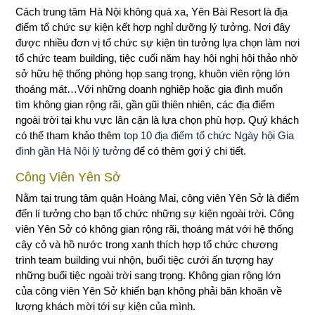
Cách trung tâm Hà Nội không quá xa, Yên Bài Resort là địa
điểm tổ chức sự kiện kết hợp nghỉ dưỡng lý tưởng. Nơi đây
được nhiều đơn vị tổ chức sự kiện tin tưởng lựa chọn làm nơi
tổ chức team building, tiệc cuối năm hay hội nghị hội thảo nhờ
sở hữu hệ thống phòng họp sang trọng, khuôn viên rộng lớn
thoáng mát…Với những doanh nghiệp hoặc gia đình muốn
tìm không gian rộng rãi, gần gũi thiên nhiên, các địa điểm
ngoài trời tại khu vực lân cận là lựa chọn phù hợp. Quý khách
có thể tham khảo thêm
top 10 địa điểm tổ chức Ngày hội Gia
đình gần Hà Nội lý tưởng
để có thêm gợi ý chi tiết.
Công Viên Yên Sở
Nằm tại trung tâm quận Hoàng Mai, công viên Yên Sở là điểm
đến lí tưởng cho bạn tổ chức những sự kiện ngoài trời. Công
viên Yên Sở có không gian rộng rãi, thoáng mát với hệ thống
cây cỏ và hồ nước trong xanh thích hợp tổ chức chương
trình team building vui nhộn, buổi tiệc cưới ấn tượng hay
những buổi tiệc ngoài trời sang trọng. Không gian rộng lớn
của công viên Yên Sở khiến bạn không phải băn khoăn về
lượng khách mời tới sự kiện của mình.