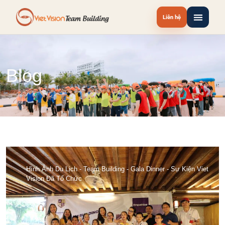
Liên hệ
Blog
Hình Ảnh Du Lịch - Team Building - Gala Dinner - Sự Kiện Viet
Vision Đã Tổ Chức