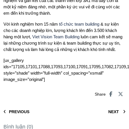
nghiệm và gắn kết của các thành viên lớp 3A1 mà đây còn là
một kỷ niệm đáng nhớ, một phần ký ức vui vẻ đi cùng với các
em đến khi trưởng thành.
Với kinh nghiệm hơn 15 năm
tổ chức team building
& sự kiện
cho các doanh nghiệp lớn, lượng khách lên đến 3.500 khách
hàng một lượt,
Viet Vision Team Building
luôn cam kết sẽ mang
lại những chương trình sự kiện & team building thực sự uy tín,
chất lượng và làm hài lòng cả những vị khách khó tính nhất.
[ux_gallery
ids=”17105,17101,17088,17093,17100,17091,17095,17082,17109,
style=”shade” width=”full-width” col_spacing=”xsmall”
image_size=”original”]
Share
PREVIOUS
NEXT
Bình luận (0)