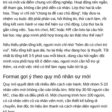
trò và một vài điểm chung với đồng nghiệp. Hoạt động nên ngắn,
dễ tham gia, không cần phô diễn cá nhân. Lớp thứ hai là văn
hóa. Thay vì chỉ nói “chúng ta đề cao chủ động”, hãy đưa ra
nhiệm vụ buộc đội phải phân vai, hỏi thông tin, thử cách làm, rồi
tổng kết xem hành vi nào thể hiện sự chủ động. Lớp thứ ba là
gắn công việc. Sau trò chơi, MC hoặc HR cần kéo lại câu hỏi:
bài học này giúp mình phối hợp trong dự án thật như thế nào?
Nếu thiếu phần tổng kết, người mới chỉ nhớ “hôm đó có chơi trò
vui”. Nếu tổng kết quá dài, họ lại thấy như đang học lý thuyết. Tốt
nhất là tổng kết 3-5 phút sau mỗi block, dùng câu hỏi ngắn: đội
mình vừa phối hợp tốt ở điểm nào, người mới cần hỗ trợ gì
thêm, và một việc nhỏ có thể làm ngay tuần tới là gì.
Format gợi ý theo quy mô nhân sự mới
Quy mô quyết định rất nhiều đến cách vận hành. Một nhóm 5-10
nhân viên mới không cần sân khấu lớn. Một lớp 30-50 người cần
MC, chia đội và điều phối rõ. Một chương trình hơn 100 người,
có cả nhân viên cũ và nhân viên mới, cần thiết kế luồng di
chuyển, line đội, tín hiệu âm thanh và cách nhận diện người mới
kỹ hơn.