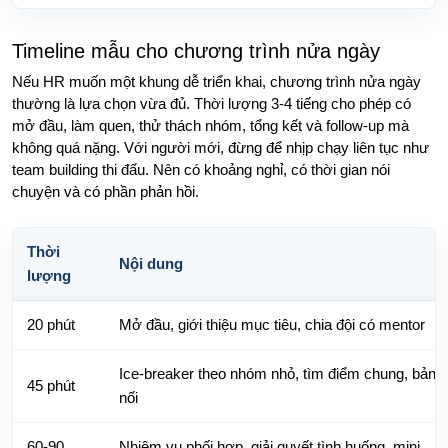
Timeline mẫu cho chương trình nửa ngày
Nếu HR muốn một khung dễ triển khai, chương trình nửa ngày
thường là lựa chọn vừa đủ. Thời lượng 3-4 tiếng cho phép có
mở đầu, làm quen, thử thách nhóm, tổng kết và follow-up mà
không quá nặng. Với người mới, đừng để nhịp chạy liên tục như
team building thi đấu. Nên có khoảng nghỉ, có thời gian nói
chuyện và có phần phản hồi.
Thời
Nội dung
lượng
20 phút
Mở đầu, giới thiệu mục tiêu, chia đội có mentor
Ice-breaker theo nhóm nhỏ, tìm điểm chung, bản đ
45 phút
nối
60-90
Nhiệm vụ phối hợp, giải quyết tình huống, mini