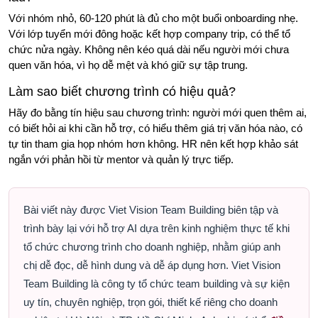
Với nhóm nhỏ, 60-120 phút là đủ cho một buổi onboarding nhẹ.
Với lớp tuyển mới đông hoặc kết hợp company trip, có thể tổ
chức nửa ngày. Không nên kéo quá dài nếu người mới chưa
quen văn hóa, vì họ dễ mệt và khó giữ sự tập trung.
Làm sao biết chương trình có hiệu quả?
Hãy đo bằng tín hiệu sau chương trình: người mới quen thêm ai,
có biết hỏi ai khi cần hỗ trợ, có hiểu thêm giá trị văn hóa nào, có
tự tin tham gia họp nhóm hơn không. HR nên kết hợp khảo sát
ngắn với phản hồi từ mentor và quản lý trực tiếp.
Bài viết này được Viet Vision Team Building biên tập và
trình bày lại với hỗ trợ AI dựa trên kinh nghiệm thực tế khi
tổ chức chương trình cho doanh nghiệp, nhằm giúp anh
chị dễ đọc, dễ hình dung và dễ áp dụng hơn. Viet Vision
Team Building là công ty tổ chức team building và sự kiện
uy tín, chuyên nghiệp, trọn gói, thiết kế riêng cho doanh