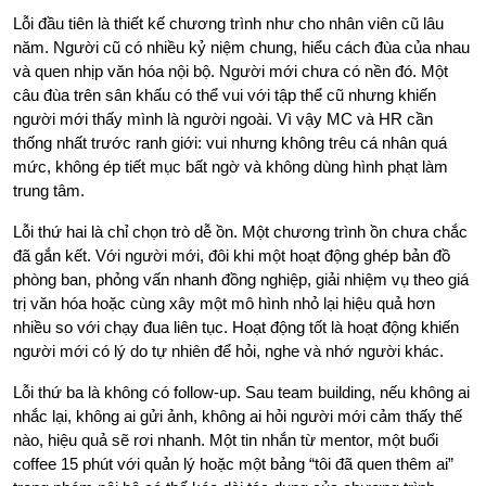
Lỗi đầu tiên là thiết kế chương trình như cho nhân viên cũ lâu
năm. Người cũ có nhiều kỷ niệm chung, hiểu cách đùa của nhau
và quen nhịp văn hóa nội bộ. Người mới chưa có nền đó. Một
câu đùa trên sân khấu có thể vui với tập thể cũ nhưng khiến
người mới thấy mình là người ngoài. Vì vậy MC và HR cần
thống nhất trước ranh giới: vui nhưng không trêu cá nhân quá
mức, không ép tiết mục bất ngờ và không dùng hình phạt làm
trung tâm.
Lỗi thứ hai là chỉ chọn trò dễ ồn. Một chương trình ồn chưa chắc
đã gắn kết. Với người mới, đôi khi một hoạt động ghép bản đồ
phòng ban, phỏng vấn nhanh đồng nghiệp, giải nhiệm vụ theo giá
trị văn hóa hoặc cùng xây một mô hình nhỏ lại hiệu quả hơn
nhiều so với chạy đua liên tục. Hoạt động tốt là hoạt động khiến
người mới có lý do tự nhiên để hỏi, nghe và nhớ người khác.
Lỗi thứ ba là không có follow-up. Sau team building, nếu không ai
nhắc lại, không ai gửi ảnh, không ai hỏi người mới cảm thấy thế
nào, hiệu quả sẽ rơi nhanh. Một tin nhắn từ mentor, một buổi
coffee 15 phút với quản lý hoặc một bảng “tôi đã quen thêm ai”