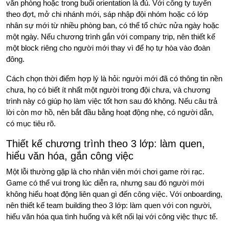
văn phòng hoặc trong buổi orientation là đủ. Với công ty tuyển
theo đợt, mở chi nhánh mới, sáp nhập đội nhóm hoặc có lớp
nhân sự mới từ nhiều phòng ban, có thể tổ chức nửa ngày hoặc
một ngày. Nếu chương trình gắn với company trip, nên thiết kế
một block riêng cho người mới thay vì để họ tự hòa vào đoàn
đông.
Cách chọn thời điểm hợp lý là hỏi: người mới đã có thông tin nền
chưa, họ có biết ít nhất một người trong đội chưa, và chương
trình này có giúp họ làm việc tốt hơn sau đó không. Nếu câu trả
lời còn mơ hồ, nên bắt đầu bằng hoạt động nhẹ, có người dẫn,
có mục tiêu rõ.
Thiết kế chương trình theo 3 lớp: làm quen,
hiểu văn hóa, gắn công việc
Một lỗi thường gặp là cho nhân viên mới chơi game rời rạc.
Game có thể vui trong lúc diễn ra, nhưng sau đó người mới
không hiểu hoạt động liên quan gì đến công việc. Với onboarding,
nên thiết kế team building theo 3 lớp: làm quen với con người,
hiểu văn hóa qua tình huống và kết nối lại với công việc thực tế.