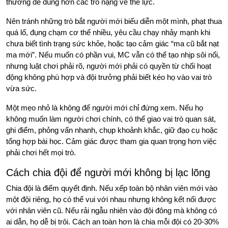
thường dễ dùng hơn các trò nặng về thể lực.
Nên tránh những trò bắt người mới biểu diễn một mình, phạt thua
quá lố, đụng chạm cơ thể nhiều, yêu cầu chạy nhảy mạnh khi
chưa biết tình trạng sức khỏe, hoặc tạo cảm giác “ma cũ bắt nạt
ma mới”. Nếu muốn có phần vui, MC vẫn có thể tạo nhịp sôi nổi,
nhưng luật chơi phải rõ, người mới phải có quyền từ chối hoạt
động không phù hợp và đội trưởng phải biết kéo họ vào vai trò
vừa sức.
Một mẹo nhỏ là không để người mới chỉ đứng xem. Nếu họ
không muốn làm người chơi chính, có thể giao vai trò quan sát,
ghi điểm, phỏng vấn nhanh, chụp khoảnh khắc, giữ đạo cụ hoặc
tổng hợp bài học. Cảm giác được tham gia quan trọng hơn việc
phải chơi hết mọi trò.
Cách chia đội để người mới không bị lạc lõng
Chia đội là điểm quyết định. Nếu xếp toàn bộ nhân viên mới vào
một đội riêng, họ có thể vui với nhau nhưng không kết nối được
với nhân viên cũ. Nếu rải ngẫu nhiên vào đội đông mà không có
ai dẫn, họ dễ bị trôi. Cách an toàn hơn là chia mỗi đội có 20-30%