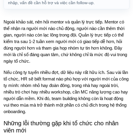
nhập, vấn đề cần hỗ trợ và việc cần follow-up.
Ngoài khảo sát, nên hỏi mentor và quản lý trực tiếp. Mentor có
thể nhận ra người mới nào chủ động, người nào cần thêm thời
gian, người nào còn lạc lõng trong đội. Quản lý trực tiếp có thể
kiểm tra sau 1-2 tuần xem người mới có giao tiếp dễ hơn, hỏi
đúng người hơn và tham gia họp nhóm tự tin hơn không. Đây
mới là chỉ số đáng quan tâm, chứ không chỉ là mức độ vui trong
ngày tổ chức.
Nếu công ty tuyển nhiều đợt, dữ liệu này rất hữu ích. Sau vài lần
tổ chức, HR sẽ biết format nào phù hợp với người mới của công
ty mình: nhóm nhỏ hay đoàn đông, trong nhà hay ngoài trời,
nhiều trò chơi hay nhiều workshop, cần MC năng lượng cao hay
người dẫn mềm. Khi đó, team building không còn là hoạt động
vui theo mùa mà trở thành một phần có chủ đích trong hệ thống
onboarding.
Những lỗi thường gặp khi tổ chức cho nhân
viên mới