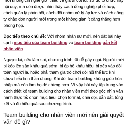
mới không chỉ nghe giới thiệu về giá trị cốt lõi, sơ đồ tổ chức hay
nội quy, mà còn được nhìn thấy cách đồng nghiệp phối hợp,
cách quản lý phản hồi, cách đội nhóm xử lý áp lực và cách công
ty chào đón người mới trong một không gian ít căng thẳng hơn
phòng họp.
Đọc tiếp theo chủ đề:
Với nhóm nhân sự mới, nên đặt bài này
cạnh
mục tiêu của team building
và
team building gắn kết
nhân viên
.
Ngược lại, nếu làm sai, chương trình rất dễ gây ngại. Người mới
bị kéo lên sân khấu quá sớm, bị ép hô khẩu hiệu, bị xếp vào đội
toàn người lạ, hoặc phải tham gia trò chơi đòi hỏi thể lực khi
chưa hiểu tinh thần chung. Khi đó, team building không giúp hòa
nhập mà còn làm họ dè chừng hơn. Vì vậy bài này tập trung vào
cách thiết kế team building cho nhân viên mới theo góc nhìn vận
hành thực tế: chọn mục tiêu, chọn format, chia đội, dẫn dắt, tổng
kết và đo hiệu quả sau chương trình.
Team building cho nhân viên mới nên giải quyết
vấn đề gì?