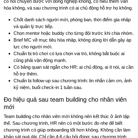
có nói chuyện được với đồng nghiệp không, có hiểu thêm văn
hóa không, và sau chương trình có ai chủ động hỗ trợ họ không.
Chốt danh sách người mới, phòng ban, thời điểm gia nhập
và quản lý trực tiếp.
Chọn mentor hoặc buddy cho từng đội trước khi chia nhóm.
Brief MC về mục tiêu hòa nhập, không dùng lời dẫn gây áp
lực cho người mới.
Chuẩn bị trò chơi có lựa chọn vai trò, không bắt buộc ai
cũng phải vận động mạnh.
Có bảng quan sát ngắn cho HR: ai chủ động, ai ít nói, ai cần
hỗ trợ thêm.
Chuẩn bị follow-up sau chương trình: tin nhắn cảm ơn, ảnh
kỷ niệm, buổi check-in 1 tuần sau.
Đo hiệu quả sau team building cho nhân viên
mới
Team building cho nhân viên mới không nên kết thúc ở ảnh tập
thể. Sau chương trình, HR nên có một bước đo nhẹ để biết
chương trình có giúp onboarding tốt hơn không. Không cần làm
khảo sát quá dài. Chỉ cần 4-6 câu hỏi đúng: sau chương trình