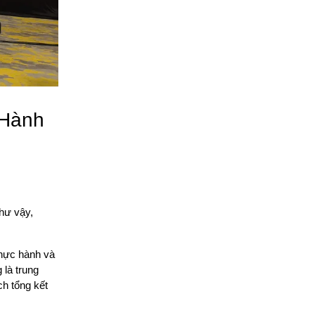
 Hành
hư vậy,
thực hành và
 là trung
ch tổng kết