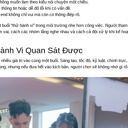
g không muốn làm theo kiểu nói chuyện một chiều.
thông tin hoặc dễ đổ lỗi khi có vấn đề.
 end không chỉ vui mà còn có thông điệp rõ.
ột buổi “thử hành vi” trong môi trường nhẹ hơn công việc. Người tha
n vai, cách các nhóm lắng nghe nhau và cách cả đội xử lý khi kế ho
Hành Vi Quan Sát Được
nhiều giá trị vào cùng một buổi. Sáng tạo, tốc độ, kỷ luật, chính trự
 đúng, nhưng nếu đưa hết vào kịch bản, người chơi sẽ không nhớ gì rõ