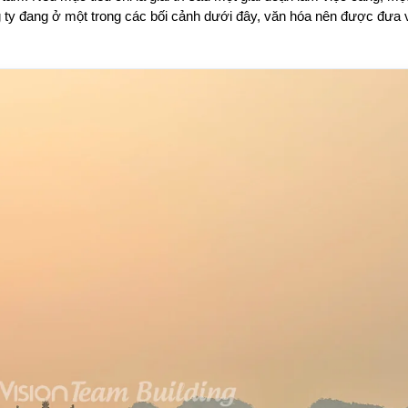
 ty đang ở một trong các bối cảnh dưới đây, văn hóa nên được đưa v