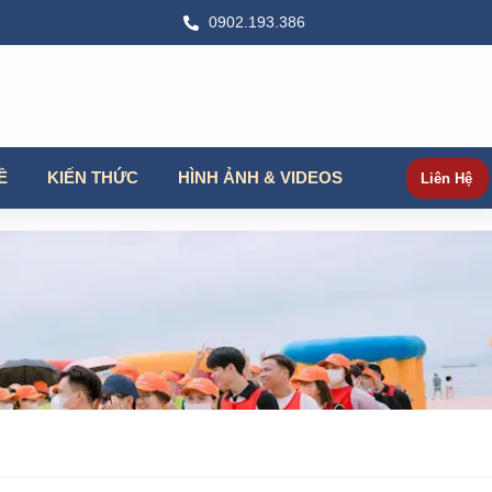
0902.193.386
Ề
KIẾN THỨC
HÌNH ẢNH & VIDEOS
Liên Hệ