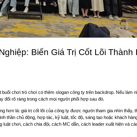
ghiệp: Biến Giá Trị Cốt Lõi Thành
 buổi chơi trò chơi có thêm slogan công ty trên backdrop. Nếu làm n
hay đổi rõ ràng trong cách mọi người phối hợp sau đó.
g hơn là: giá trị cốt lõi của công ty được người tham gia nhìn thấy, 
inh thần chủ động, hợp tác, kỷ luật, tốc độ, sáng tạo hoặc khách hàng
g luật chơi, cách chia đội, cách MC dẫn, cách leader xuất hiện và cá