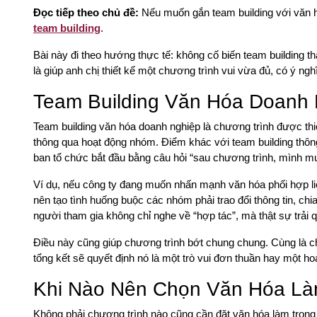
Đọc tiếp theo chủ đề:
Nếu muốn gắn team building với văn hó
team building
.
Bài này đi theo hướng thực tế: không cố biến team building t
là giúp anh chị thiết kế một chương trình vui vừa đủ, có ý ngh
Team Building Văn Hóa Doanh 
Team building văn hóa doanh nghiệp là chương trình được thiế
thông qua hoạt động nhóm. Điểm khác với team building thông 
ban tổ chức bắt đầu bằng câu hỏi “sau chương trình, mình mu
Ví dụ, nếu công ty đang muốn nhấn mạnh văn hóa phối hợp liên
nên tạo tình huống buộc các nhóm phải trao đổi thông tin, chia
người tham gia không chỉ nghe về “hợp tác”, mà thật sự trải
Điều này cũng giúp chương trình bớt chung chung. Cùng là ch
tổng kết sẽ quyết định nó là một trò vui đơn thuần hay một ho
Khi Nào Nên Chọn Văn Hóa Là
Không phải chương trình nào cũng cần đặt văn hóa làm trọng t