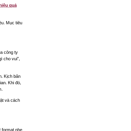
hiệu quả
ệu. Mục tiêu
ủa công ty
ì cho vui”,
h. Kịch bản
ian. Khi đó,
m.
uật và cách
t format nhẹ