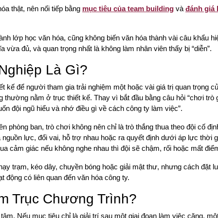
a thật, nên nối tiếp bằng
mục tiêu của team building
và
đánh giá 
hành lớp học văn hóa, cũng không biến văn hóa thành vài câu khẩu hi
ĩa vừa đủ, và quan trọng nhất là không làm nhân viên thấy bị “diễn”.
Nghiệp Là Gì?
t kế để người tham gia trải nghiệm một hoặc vài giá trị quan trọng c
thường nằm ở trục thiết kế. Thay vì bắt đầu bằng câu hỏi “chơi trò g
ốn đội ngũ hiểu và nhớ điều gì về cách công ty làm việc”.
 phòng ban, trò chơi không nên chỉ là trò thắng thua theo đội cố địn
 nguồn lực, đổi vai, hỗ trợ nhau hoặc ra quyết định dưới áp lực thời g
 qua cảm giác nếu không nghe nhau thì đội sẽ chậm, rối hoặc mất điể
ạy trạm, kéo dây, chuyền bóng hoặc giải mật thư, nhưng cách đặt l
ạt động có liên quan đến văn hóa công ty.
m Trục Chương Trình?
âm. Nếu mục tiêu chỉ là giải trí sau một giai đoạn làm việc căng, mộ