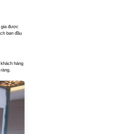
m gia được
ạch ban đầu
c, khách hàng
 ràng.