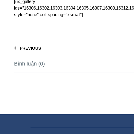
[ux_gallery
ids=”16306,16302,16303,16304,16305,16307,16308,16312,1
style=”none” col_spacing=”xsmall”]
PREVIOUS
Bình luận (0)