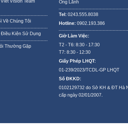
Viet Vision Team
Ông Lãnh
Tel:
0243.555.8038
Gì Về Chúng Tôi
Hotline:
0902.193.386
 Điều Kiện Sử Dụng
Giờ Làm Việc:
T2 - T6: 8:30 - 17:30
ỏi Thường Gặp
T7: 8:30 - 12:30
Giấy Phép LHQT:
01-239/2023/TCDL-GP LHQT
Số ĐKKD:
0102129732 do Sở KH & ĐT Hà 
cấp ngày 02/01/2007.