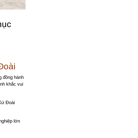
hục
Đoài
ng đồng hành
nh khắc vui
 Xứ Đoài
nghiệp lớn