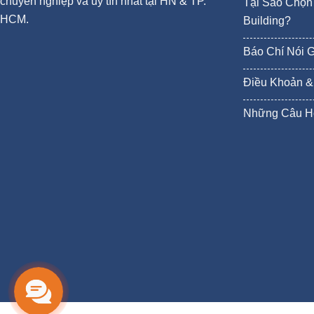
chuyên nghiệp và uy tín nhất tại HN & TP.
Tại Sao Chọn 
HCM.
Building?
Báo Chí Nói 
Điều Khoản &
Những Câu H