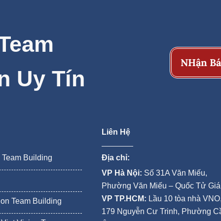
 Team
NHận Bá
n Uy Tín
Liên Hệ
n Team Building
Địa chỉ:
VP Hà Nội:
Số 31A Văn Miếu,
Phường Văn Miếu – Quốc Tử Gi
VP TP.HCM:
Lầu 10 tòa nhà VNO
ion Team Building
179 Nguyễn Cư Trinh, Phường C