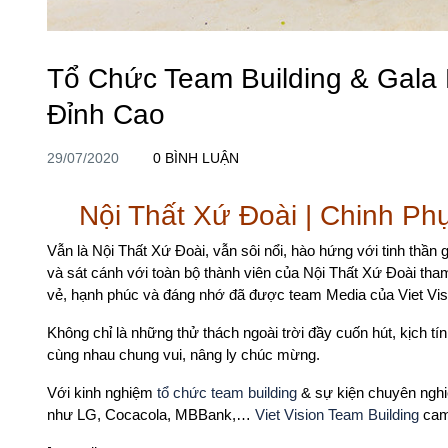
Tổ Chức Team Building & Gala 
Đỉnh Cao
29/07/2020
0 BÌNH LUẬN
Nội Thất Xứ Đoài | Chinh Ph
Vẫn là Nội Thất Xứ Đoài, vẫn sôi nổi, hào hứng với tinh thần
và sát cánh với toàn bộ thành viên của Nội Thất Xứ Đoài th
vẻ, hạnh phúc và đáng nhớ đã được team Media của Viet Visi
Không chỉ là những thử thách ngoài trời đầy cuốn hút, kịch t
cùng nhau chung vui, nâng ly chúc mừng.
Với kinh nghiệm
tổ chức team building
& sự kiện chuyên nghi
như LG, Cocacola, MBBank,…
Viet Vision Team Building
cam 