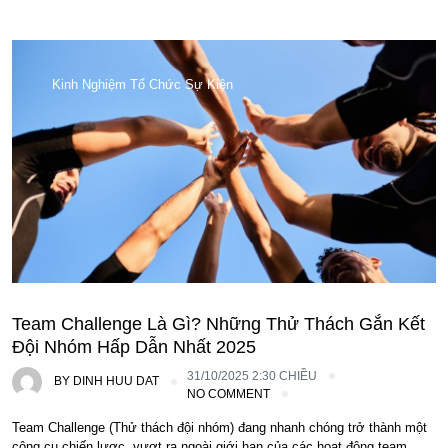
Kinh Nghiệm Tổ Chức Sự Kiện
Team Challenge Là Gì? Những Thử Thách Gắn Kết
Đội Nhóm Hấp Dẫn Nhất 2025
31/10/2025 2:30 CHIỀU
BY
DINH HUU DAT
NO COMMENT
Team Challenge (Thử thách đội nhóm) đang nhanh chóng trở thành một
công cụ chiến lược, vượt ra ngoài giới hạn của các hoạt động team