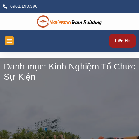
0902.193.386
Liên Hệ
TRANG CHỦ
TỔ CHỨC TEAM BUILDING
TỔ CHỨC SỰ KIỆN
TEAM BUILDING THEO CHỦ ĐỀ
KIẾN THỨC
HÌNH ẢNH & VIDEOS
Danh mục:
Kinh Nghiệm Tổ Chức
Sự Kiện