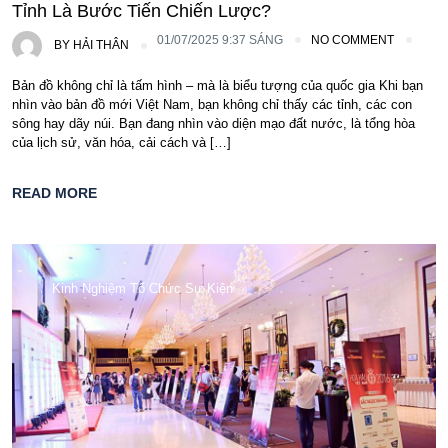
Tỉnh Là Bước Tiến Chiến Lược?
01/07/2025 9:37 SÁNG
NO COMMENT
BY
HẢI THÂN
Bản đồ không chỉ là tấm hình – mà là biểu tượng của quốc gia Khi bạn
nhìn vào bản đồ mới Việt Nam, bạn không chỉ thấy các tỉnh, các con
sông hay dãy núi. Bạn đang nhìn vào diện mạo đất nước, là tổng hòa
của lịch sử, văn hóa, cải cách và […]
READ MORE
Kinh Nghiệm Tổ Chức Sự Kiện