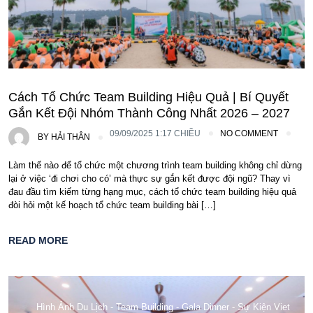
Cách Tổ Chức Team Building Hiệu Quả | Bí Quyết
Gắn Kết Đội Nhóm Thành Công Nhất 2026 – 2027
09/09/2025 1:17 CHIỀU
NO COMMENT
BY
HẢI THÂN
Làm thế nào để tổ chức một chương trình team building không chỉ dừng
lại ở việc ‘đi chơi cho có’ mà thực sự gắn kết được đội ngũ? Thay vì
đau đầu tìm kiếm từng hạng mục, cách tổ chức team building hiệu quả
đòi hỏi một kế hoạch tổ chức team building bài […]
READ MORE
Hình Ảnh Du Lịch - Team Building - Gala Dinner - Sự Kiện Viet