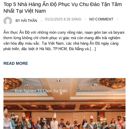
Top 5 Nhà Hàng Ấn Độ Phục Vụ Chu Đáo Tận Tâm
Nhất Tại Việt Nam
01/11/2025 8:26 SÁNG
NO COMMENT
BY
HẢI THÂN
Ẩm thực Ấn Độ với những món curry nồng nàn, naan giòn tan và biryani
thơm lừng không chỉ chinh phục vị giác mà còn mang đến trải nghiệm
văn hóa đầy màu sắc. Tại Việt Nam, các nhà hàng Ấn Độ ngày càng
phát triển, đặc biệt ở Hà Nội, TP.HCM, Đà Nẵng và […]
READ MORE
Kinh Nghiệm Tổ Chức Sự Kiện