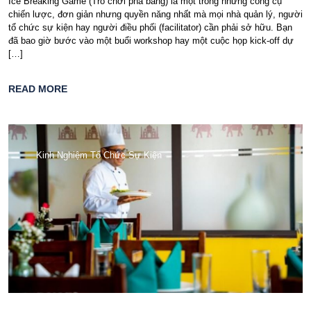
Ice Breaking Game (Trò chơi phá băng) là một trong những công cụ
chiến lược, đơn giản nhưng quyền năng nhất mà mọi nhà quản lý, người
tổ chức sự kiện hay người điều phối (facilitator) cần phải sở hữu. Bạn
đã bao giờ bước vào một buổi workshop hay một cuộc họp kick-off dự
[…]
READ MORE
Kinh Nghiệm Tổ Chức Sự Kiện