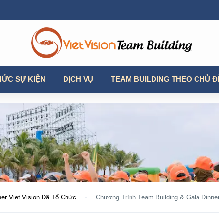
HỨC SỰ KIỆN
DỊCH VỤ
TEAM BUILDING THEO CHỦ Đ
ner Viet Vision Đã Tổ Chức
Chương Trình Team Building & Gala Dinner