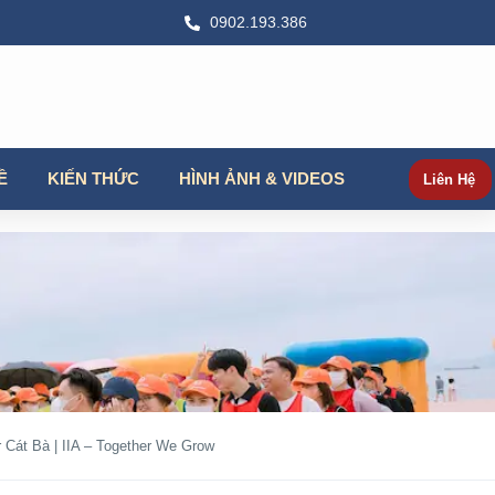
0902.193.386
Ề
KIẾN THỨC
HÌNH ẢNH & VIDEOS
Liên Hệ
 Cát Bà | IIA – Together We Grow