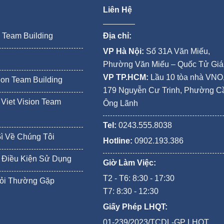
Liên Hệ
n Team Building
Địa chỉ:
VP Hà Nội:
Số 31A Văn Miếu,
Phường Văn Miếu – Quốc Tử Gi
VP TP.HCM:
Lầu 10 tòa nhà VNO
ion Team Building
179 Nguyễn Cư Trinh, Phường C
Viet Vision Team
Ông Lãnh
Tel:
0243.555.8038
Gì Về Chúng Tôi
Hotline:
0902.193.386
 Điều Kiện Sử Dụng
Giờ Làm Việc:
T2 - T6: 8:30 - 17:30
ỏi Thường Gặp
T7: 8:30 - 12:30
Giấy Phép LHQT:
01-239/2023/TCDL-GP LHQT