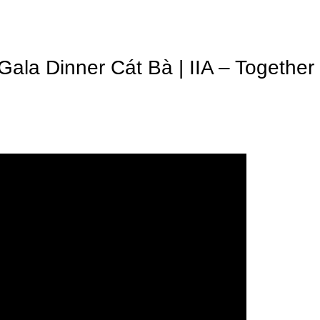
ala Dinner Cát Bà | IIA – Togethe
ision Đã Tổ Chức