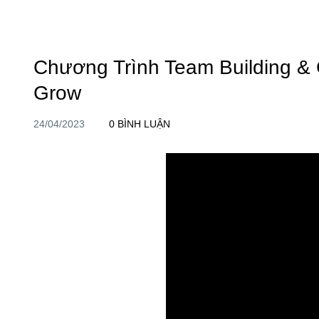
Chương Trình Team Building & G
Video Du Lịch - Sự Kiện - Team Building - Gala Dinner Viet V
Grow
24/04/2023
0 BÌNH LUẬN