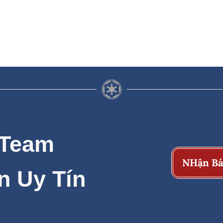
 Team
NHận Bá
n Uy Tín