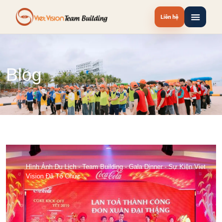
Liên hệ
Blog
Hình Ảnh Du Lịch - Team Building - Gala Dinner - Sự Kiện Viet
Vision Đã Tổ Chức