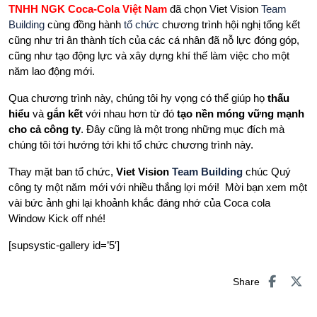
TNHH NGK Coca-Cola Việt Nam
đã chọn Viet Vision
Team
Building
cùng đồng hành
tổ chức
chương trình hội nghị tổng kết
cũng như tri ân thành tích của các cá nhân đã nỗ lực đóng góp,
cũng như tạo động lực và xây dựng khí thế làm việc cho một
năm lao động mới.
Qua chương trình này, chúng tôi hy vọng có thể giúp họ
thấu
hiểu
và
gắn kết
với nhau hơn từ đó
tạo nền móng vững mạnh
cho cả công ty
. Đây cũng là một trong những mục đích mà
chúng tôi tới hướng tới khi tổ chức chương trình này.
Thay mặt ban tổ chức,
Viet Vision
Team Building
chúc Quý
công ty một năm mới với nhiều thắng lợi mới! Mời bạn xem một
vài bức ảnh ghi lại khoảnh khắc đáng nhớ của Coca cola
Window Kick off nhé!
[supsystic-gallery id=’5′]
Share