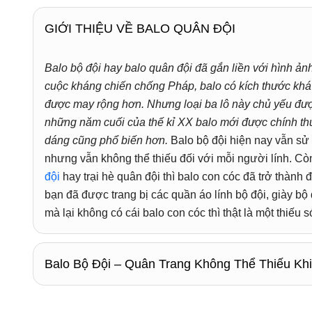
GIỚI THIỆU VỀ BALO QUÂN ĐỘI
Balo bộ đội hay balo quân đội đã gắn liền với hình ảnh
cuộc kháng chiến chống Pháp, balo có kích thước khá 
được may rộng hơn. Nhưng loại ba lô này chủ yếu đư
những năm cuối của thế kỉ XX balo mới được chính thứ
dáng cũng phổ biến hơn.
Balo bộ đội hiện nay vẫn sử
nhưng vẫn không thể thiếu đối với mỗi người lính. Còn
đội
hay trại hè quân đội thì balo con cóc đã trở thàn
bạn đã được trang bị các quần áo lính bộ đội, giày bộ
mà lại không có cái balo con cóc thì thật là một thiếu s
Balo Bộ Đội – Quân Trang Không Thể Thiếu Kh