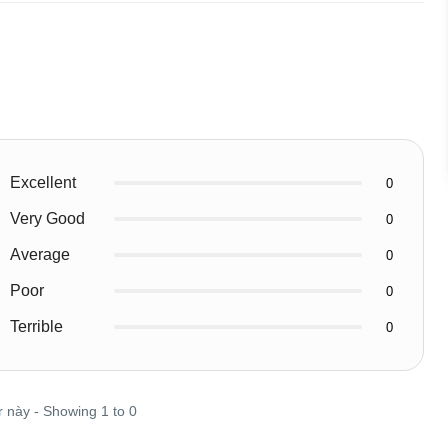
Excellent
0
Very Good
0
Average
0
Poor
0
Terrible
0
r này - Showing 1 to 0