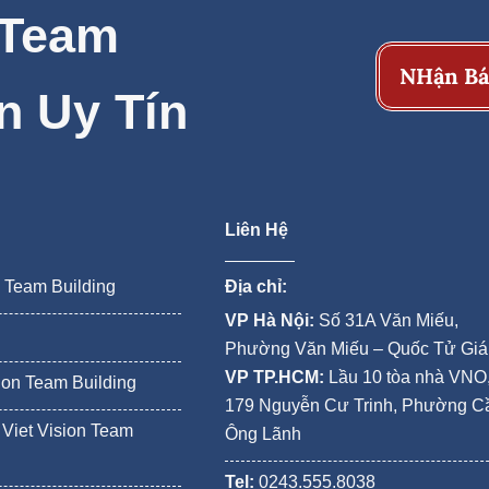
 Team
NHận Bá
n Uy Tín
Liên Hệ
n Team Building
Địa chỉ:
VP Hà Nội:
Số 31A Văn Miếu,
Phường Văn Miếu – Quốc Tử Gi
VP TP.HCM:
Lầu 10 tòa nhà VNO
ion Team Building
179 Nguyễn Cư Trinh, Phường C
Viet Vision Team
Ông Lãnh
Tel:
0243.555.8038