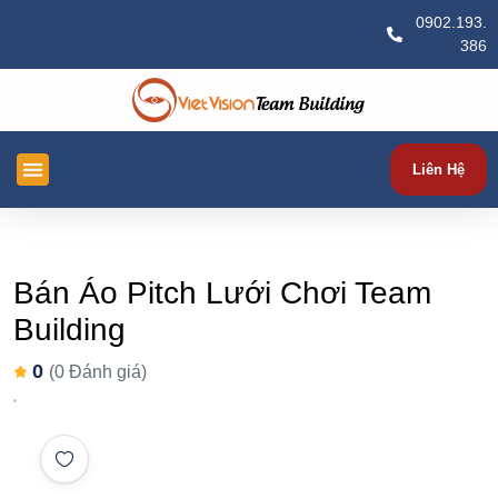
0902.193.
386
Liên Hệ
TRANG CHỦ
TỔ CHỨC TEAM BUILDING
TỔ CHỨC SỰ KIỆN
TEAM BUILDING THEO CHỦ ĐỀ
KIẾN THỨC
HÌNH ẢNH & VIDEOS
Bán Áo Pitch Lưới Chơi Team
Building
0
(0 Đánh giá)